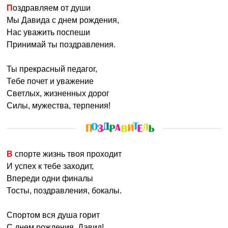
Девушки любят его за его пылкие признания в любви и
Поздравляем от души
желание покорить сердце красавицы доблестными
Мы Давида с днем рождения,
подвигами. В семейной жизни Давид более приземлен,
Нас уважить поспеши
но жена много лет подпитывается воспоминаниями о
Принимай ты поздравления.
его юношеских подвигах, совершенных в ее честь. Брак
Давида чаще всего счастливый и верный.
Ты прекрасный педагог,
Тебе почет и уважение
Давида также называют:
Давидка, Дави, Дэви
.
Светлых, жизненных дорог
Силы, мужества, терпения!
Именины:
18 сентября, 19 сентября, 2 октября, 7 октября, 15
октября, 31 октября, 14 ноября, 8 января, 27 января,
8 февраля, 14 февраля, 5 марта, 18 марта, 25
апреля, 15 мая, 20 мая, 31 мая, 8 июня, 14 июня, 8
В спорте жизнь твоя проходит
июля
Все даты
И успех к тебе заходит,
Впереди одни финалы
Тосты, поздравления, бокалы.
Спортом вся душа горит
С днем рождения, Давид!