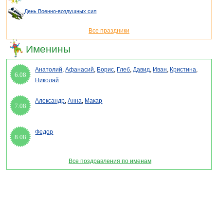
День Военно-воздушных сил
Все праздники
Именины
Анатолий
,
Афанасий
,
Борис
,
Глеб
,
Давид
,
Иван
,
Кристина
,
6.08
Николай
Александр
,
Анна
,
Макар
7.08
Федор
8.08
Все поздравления по именам