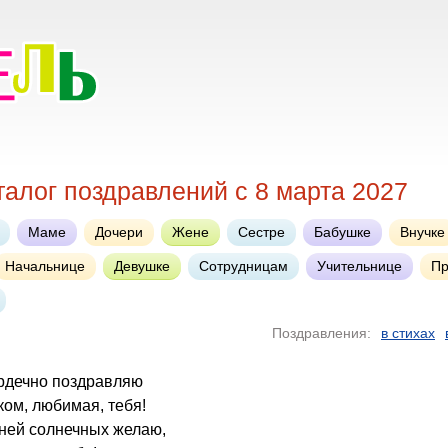
алог поздравлений с 8 марта 2027
Маме
Дочери
Жене
Сестре
Бабушке
Внучке
Начальнице
Девушке
Сотрудницам
Учительнице
Пр
Поздравления:
в стихах
ердечно поздравляю
ом, любимая, тебя!
дней солнечных желаю,