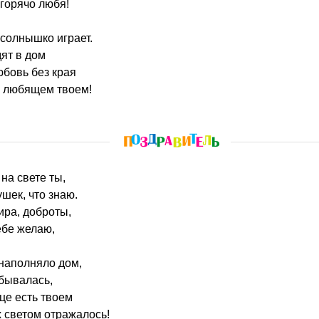
 горячо любя!
 солнышко играет.
дят в дом
юбовь без края
е любящем твоем!
 на свете ты,
шек, что знаю.
ра, доброты,
ебе желаю,
 наполняло дом,
сбывалась,
це есть твоем
 светом отражалось!