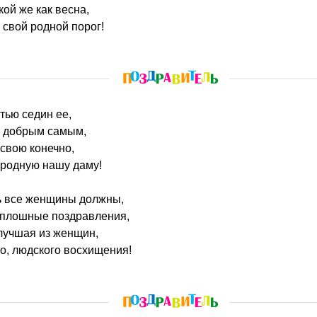
кой же как весна,
 свой родной порог!
стью седин ее,
м добрым самым,
свою конечно,
 родную нашу даму!
ь все женщины должны,
 сплошные поздравления,
лучшая из женщин,
о, людского восхищения!