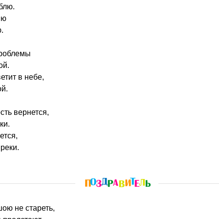
блю.
яю
.
проблемы
ой.
етит в небе,
ой.
сть вернется,
ки.
ется,
реки.
шою не стареть,