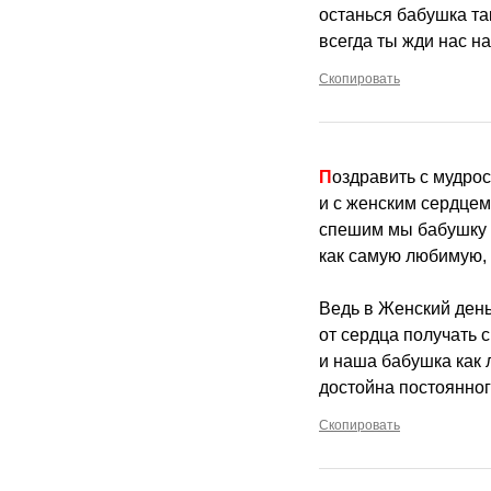
останься бабушка та
всегда ты жди нас на
Скопировать
Поздравить с мудро
и с женским сердце
спешим мы бабушку 
как самую любимую,
Ведь в Женский ден
от сердца получать
и наша бабушка как 
достойна постоянног
Скопировать