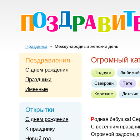
Праздники
Международный женский день
Огромный кат
Поздравления
С днем рождения
Подруге
Любимой
Праздники
Свекрови
Тёте
Именные
Короткие
Детские
Открытки
С днем рождения
Родная бабушка! С
С весенним праздник
К празднику
Огромной радости, 
Новый год