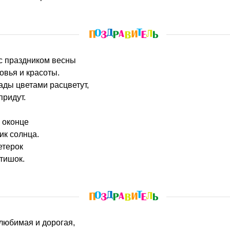
 с праздником весны
овья и красоты.
сады цветами расцветут,
придут.
е оконце
ик солнца.
етерок
стишок.
 любимая и дорогая,