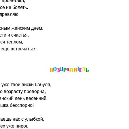
ы пролетают,
се не болеть.
здравляю
асным женским днем.
ти и счастья,
ся теплом,
 еще встречаться.
 уже твои виски бабуля,
по возрасту проворна,
нский день весенний,
ушка бесспорно!
чаешь нас с улыбкой,
ех уже пирог,