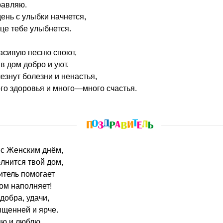
равляю.
ень с улыбки начнется,
це тебе улыбнется.
расивую песню споют,
в дом добро и уют.
езнут болезни и ненастья,
го здоровья и много—много счастья.
 с Женским днём,
лнится твой дом,
итель помогает
том наполняет!
добра, удачи,
ыщенней и ярче.
яю и люблю