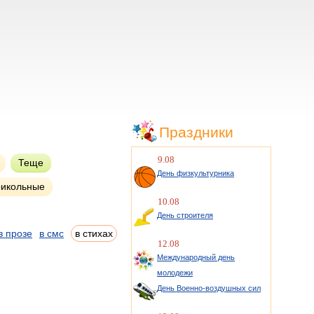
Праздники
9.08
Теще
День физкультурника
икольные
10.08
День строителя
в прозе
в смс
в стихах
12.08
Международный день
молодежи
День Военно-воздушных сил