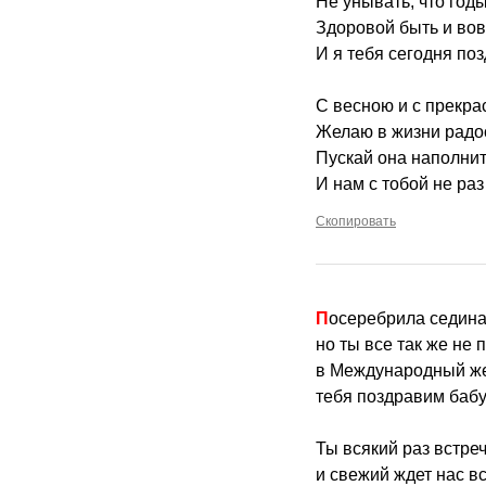
Не унывать, что год
Здоровой быть и вов
И я тебя сегодня по
С весною и с прекр
Желаю в жизни радос
Пускай она наполнит
И нам с тобой не раз
Скопировать
Посеребрила седина
но ты все так же не 
в Международный же
тебя поздравим баб
Ты всякий раз встре
и свежий ждет нас вс