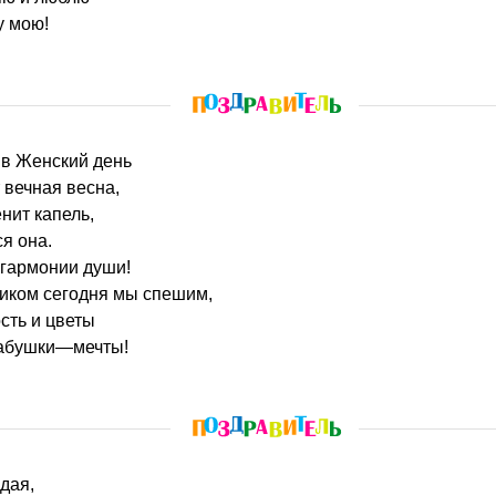
у мою!
 в Женский день
 вечная весна,
нит капель,
я она.
 гармонии души!
ником сегодня мы спешим,
сть и цветы
бабушки—мечты!
едая,