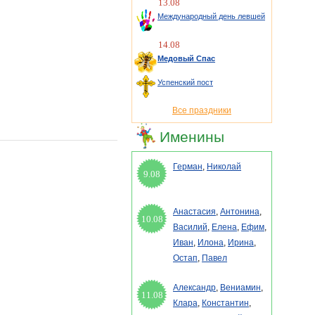
13.08
Международный день левшей
14.08
Медовый Спас
Успенский пост
Все праздники
Именины
Герман
,
Николай
9.08
Анастасия
,
Антонина
,
10.08
Василий
,
Елена
,
Ефим
,
Иван
,
Илона
,
Ирина
,
Остап
,
Павел
Александр
,
Вениамин
,
11.08
Клара
,
Константин
,