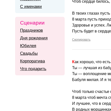
Чтоб сердце билось,
С именами
В твоих глазах пусть
8 марта пусть прихо
Сценарии
Здоровье и успех. Л
Праздников
Пусть будет в сердц
Дня рождения
Скопировать
Юбилея
Свадьбы
Корпоратива
Как хорошо, что есть
Ты — лучшая из бабу
Что подарить
Ты — воплощение ми
Бабуля милая. И я т
Чтоб только счастье
8 марта чтоб мечта 
И лучшее, что в серд
В родных морщинках