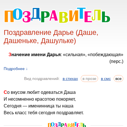
Поздравление Дарье (Даше,
Дашеньке, Дашульке)
Значение имени Дарья
: «сильная», «побеждающая»
(перс.)
Подробнее ↓
Дарья – девушка неординарная, она может быть
Вид поздравлений:
в стихах
в прозе
в смс
все
сильной и напористой, в то же время обладает
невероятным обаянием и способна быстро вскружить
Со вкусом любит одеваться Даша
голову любому мужчине. Сумасбродство и
И несомненно красотою покоряет,
импульсивность Дарьи часто приводят ее к
Сегодня — именинница ты наша
неожиданным ситуациям, решать которые непросто.
Весь класс тебя сегодня поздравляет.
Однако это не глупость и опрометчивость, слишком уж
Дарья умна, чтобы загонять себя в угол, просто в ней
живет определенная доля авантюризма и стремление