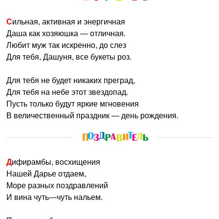
находить выход из самых сложных ситуаций. Дарье
Сильная, активная и энергичная
всегда нужно пробиваться через тернии к звездам, если
Даша как хозяюшка — отличная.
у нее нет проблем или поставленных целей, значит,
Любит муж так искренно, до слез
жизнь окрашена в серые тона и надо что-то менять.
Для тебя, Дашуня, все букеты роз.
Идеальная профессия – журналист, Даша отлично
разбирается в психологии и может смело выбирать
Для тебя не будет никаких преград,
профессию, которая требует коммуникации. В бизнесе
Для тебя на небе этот звездопад.
Дарья тоже может достичь определенных высот,
Пусть только будут яркие мгновения
коллеги ее ценят, начальство побаивается. В семье
В величественный праздник — день рождения.
Дарья глава и хозяйка, может жестко руководить
мужем, но природный такт никогда не позволит ей
обойтись с супругом грубо на людях. Даша любит
готовить, двери ее дома всегда открыты для гостей.
Дифирамбы, восхищения
Нашей Дарье отдаем,
Дарью также называют
: Дарина, Даша, Даня, Даняша,
Море разных поздравлений
Дана, Дария, Дареша, Дашенька, Даринка, Дашуня,
И вина чуть—чуть нальем.
Дарина.