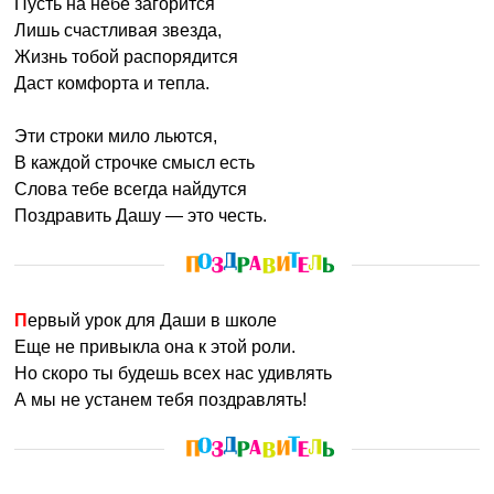
Пусть на небе загорится
Именины:
17 августа, 18 августа, 14 марта, 1 апреля, 4 апреля
Лишь счастливая звезда,
Жизнь тобой распорядится
Даст комфорта и тепла.
Эти строки мило льются,
В каждой строчке смысл есть
Слова тебе всегда найдутся
Поздравить Дашу — это честь.
Первый урок для Даши в школе
Еще не привыкла она к этой роли.
Но скоро ты будешь всех нас удивлять
А мы не устанем тебя поздравлять!