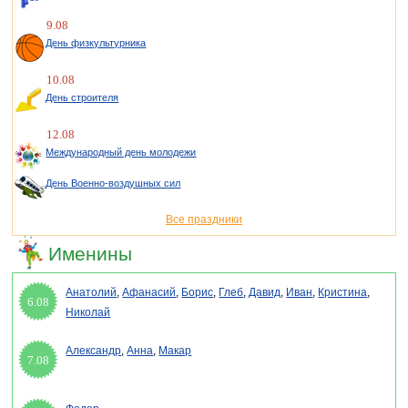
9.08
День физкультурника
10.08
День строителя
12.08
Международный день молодежи
День Военно-воздушных сил
Все праздники
Именины
Анатолий
,
Афанасий
,
Борис
,
Глеб
,
Давид
,
Иван
,
Кристина
,
6.08
Николай
Александр
,
Анна
,
Макар
7.08