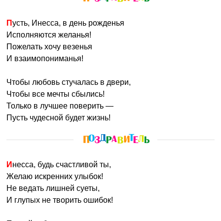
по характеру больше напоминает своего отца. Инесса
никогда не засиживается на одном месте и очень любит
Пусть, Инесса, в день рожденья
путешествовать. На протяжении своей жизни может
Исполняются желанья!
посетить много красивых и разнообразных мест не
Пожелать хочу везенья
только в своей стране, но и за границей. Каждая Инесса
И взаимопониманья!
может с легкость выучить больше, чем 5 языков, на
которых будет свободно разговаривать.
Чтобы любовь стучалась в двери,
Чтобы все мечты сбылись!
Инессу также называют:
Инеска, Ина, Инуля, Инуся.
Только в лучшее поверить —
Именины Инесса не празднует т.к. в православных
Пусть чудесной будет жизнь!
святцах такого имени нет.
Инесса, будь счастливой ты,
Желаю искренних улыбок!
Не ведать лишней суеты,
И глупых не творить ошибок!