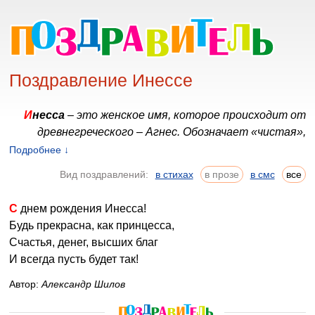
Поздравление Инессе
Инесса
– это женское имя, которое происходит от
древнегреческого – Агнес. Обозначает «чистая»,
«непорочная», «девственная».
Подробнее ↓
Вид поздравлений:
в стихах
в прозе
в смс
все
Еще когда Инесса ребенок – она полная
безмятежность, улыбчивое и необычайно спокойное
С днем рождения Инесса!
существо. Однако, позднее с возрастом, ее
Будь прекрасна, как принцесса,
превосходно хороший характер очень сильно меняется,
Счастья, денег, высших благ
она становится более упрямой и целеустремленной, но
И всегда пусть будет так!
общение и дружба с ней не становится от этого
тягостнее.
Автор:
Александр Шилов
Инессы часто имеют внешнее сходство с матерями, но