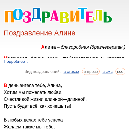
Поздравление Алине
Алина
–
благородная (древнегерман.)
Маленькая Алина очень любознательная и упертая.
Подробнее ↓
Она часто вступает в спор и не признает авторитета
Вид поздравлений:
в стихах
в прозе
в смс
все
взрослых. В школе учится хорошо, любит изучать языки,
читать и рисовать. По мере взросления Алина
В день ангела тебе, Алина,
становится несколько мягче, но все же некоторые
Хотим мы пожелать любви,
детские черты остаются с ней на всю жизнь. Она все
Счастливой жизни длинной—длинной.
такая же нетерпеливая и упрямая. Замуж выходит
Пусть будет всё, как хочешь ты!
достаточно поздно и не может наладить отношения со
свекровью. Ей лучше строить семью вдали от
В любых делах тебе успеха
родственников, как своих, так и мужа.
Желаем также мы тебе,