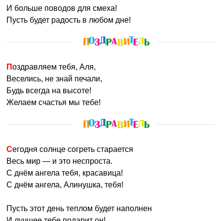
Алина очень хорошая хозяйка, порядок в доме и
И больше поводов для смеха!
чистота на кухне. Детей своих Алина балует и бережет
Пусть будет радость в любом дне!
от всех жизненных трудностей. С мужем не часто
конфликтует, но из-за неумения сдерживать свои
эмоции иногда случаются крупные ссоры. Часто,
вспылив говорит лишнее, о чем потом сильно жалеет. В
Поздравляем тебя, Аля,
карьере успешна, может стать известным журналистом,
Веселись, не знай печали,
популярным писателем или менеджером крупной
Будь всегда на высоте!
компании. Любит свою работу.
Желаем счастья мы тебе!
Алину также называют:
Алюня, Аля,
Алишка,
Алинчик, Алинушка, Алишенька, Алинусичка,
Аленька, Лина, Линочка.
Сегодня солнце согреть старается
Весь мир — и это неспроста.
Именины Алина не празднует т.к. в православных
С днём ангела тебя, красавица!
святцах такого имени нет.
С днём ангела, Алинушка, тебя!
Пусть этот день теплом будет наполнен
И лучшее тебе подарит он!