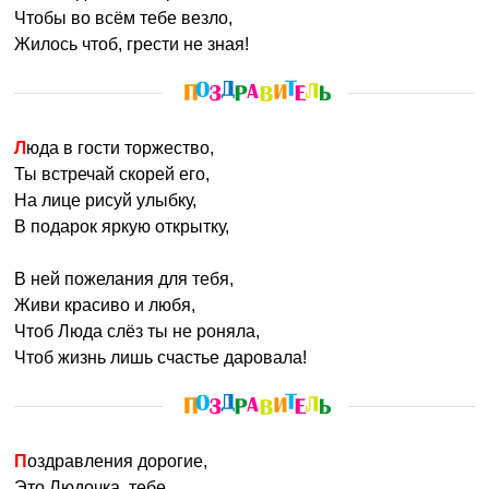
Чтобы во всём тебе везло,
Людмила – человек энергичный, она всегда стремится
Жилось чтоб, грести не зная!
быть в гуще событий и пытается повлиять на их ход.
Люда является «заводилой» и общественным лидером,
люди ее уважают и просят поделиться советом. Для
женщины с таким именем идеально подходит
Люда в гости торжество,
социальная работа, она отлично справится с задачей
Ты встречай скорей его,
врача, медсестры и педагога. Творческая жилка
На лице рисуй улыбку,
поможет Люде добиться успеха в живописи или фото
В подарок яркую открытку,
искусстве. В семье Людмила лидер, у нее везде
порядок, а домочадцы живут по установленному
В ней пожелания для тебя,
графику.
Живи красиво и любя,
Чтоб Люда слёз ты не роняла,
Людмилу также называют:
Люда, Люся, Мила,
Чтоб жизнь лишь счастье даровала!
Людочка, Людмилка, Людок.
Именины:
29 сентября
Поздравления дорогие,
Это Людочка, тебе,