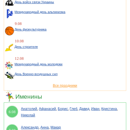
День войск связи Украины
Международный день альпинизма
9.08
День физкультурника
10.08
День строителя
12.08
Международный день молодежи
День Военно-воздушных сил
Все праздники
Именины
Анатолий
,
Афанасий
,
Борис
,
Глеб
,
Давид
,
Иван
,
Кристина
,
6.08
Николай
Александр
,
Анна
,
Макар