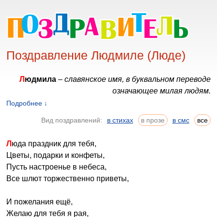
Поздравление Людмиле (Люде)
Людмила
–
славянское имя, в буквальном переводе
означающее милая людям.
Подробнее ↓
Существует два предположения о том, как появилось
Вид поздравлений:
в стихах
в прозе
в смс
все
имя Людмила. Первая версия говорит о
древнеславянских корнях, было когда-то у наших
Люда праздник для тебя,
предков распространено мужское имя Людмил,
Цветы, подарки и конфеты,
вероятно, именно благодаря ему появился женский
Пусть настроенье в небеса,
вариант. Вторая версия более романтичная и светлая –
Все шлют торжественно приветы,
имя Людмила возникло в эпоху Романтизма и означало
«милая людям». Как бы там ни было, в характере Люды
И пожелания ещё,
есть и признаки мужской силы, и мягкое обаяние
Желаю для тебя я рая,
нежного и трепетного создания.