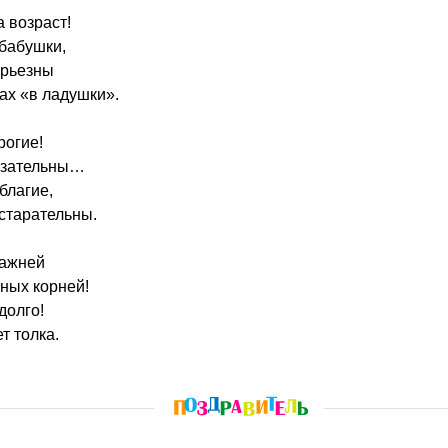
а возраст!
бабушки,
ерьезны
рах «в ладушки».
рогие!
язательны…
благие,
старательны.
важней
ных корней!
долго!
т толка.