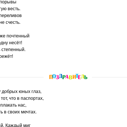
о порывы
гую весть.
 переливов
не счесть.
уже почтенный
дну несёт!
ь степенный.
режёт!
у добрых юных глаз,
тот, что в паспортах,
 плакать нас,
ть в своих мечтах.
ый. Каждый миг