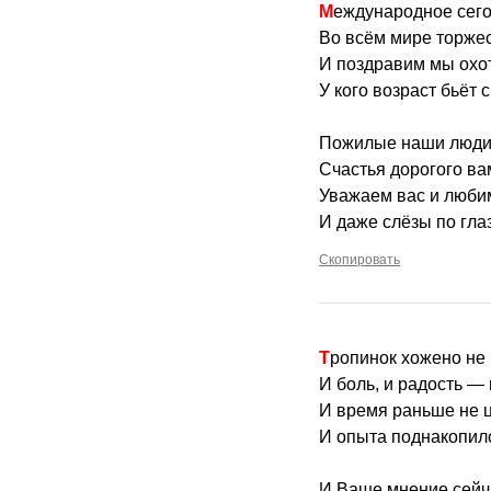
Международное сего
Во всём мире торжес
И поздравим мы охо
У кого возраст бьёт 
Пожилые наши люди
Счастья дорогого ва
Уважаем вас и люби
И даже слёзы по гла
Скопировать
Тропинок хожено не
И боль, и радость —
И время раньше не 
И опыта поднакопил
И Ваше мнение сейч