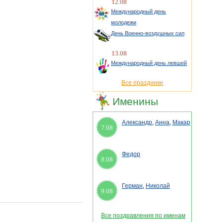
12.08
Международный день
молодежи
День Военно-воздушных сил
13.08
Международный день левшей
Все праздники
Именины
Александр
,
Анна
,
Макар
7.08
Федор
8.08
Герман
,
Николай
9.08
Все поздравления по именам