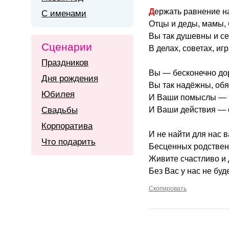
Держать равнение н
С именами
Отцы и деды, мамы, 
Вы так душевны и с
Сценарии
В делах, советах, иг
Праздников
Вы — бесконечно до
Дня рождения
Вы так надёжны, об
Юбилея
И Ваши помыслы — 
Свадьбы
И Ваши действия — 
Корпоратива
И не найти для нас 
Что подарить
Бесценных родствен
Живите счастливо и 
Без Вас у нас не буде
Скопировать