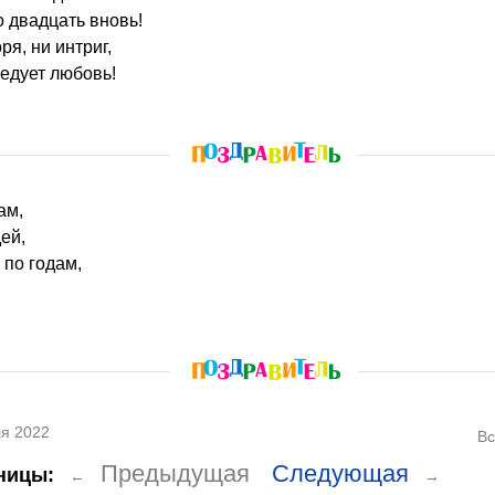
о двадцать вновь!
ря, ни интриг,
ледует любовь!
ам,
ей,
 по годам,
я 2022
Вс
Предыдущая
Следующая
ницы:
←
→