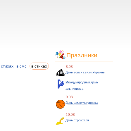
Праздники
 стихах
в смс
в стихах
8.08
День войск связи Украины
Международный день
альпинизма
9.08
День физкультурника
10.08
День строителя