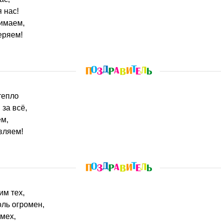
 нас!
нимаем,
еряем!
тепло
 за всё,
ем,
вляем!
им тех,
оль огромен,
мех,