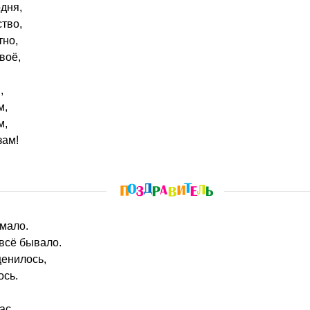
дня,
тво,
тно,
своё,
,
м,
м,
зам!
 мало.
 всё бывало.
ценилось,
ось.
ас,