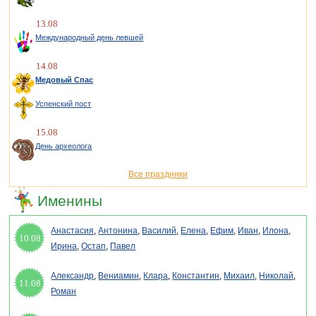
13.08
Международный день левшей
14.08
Медовый Спас
Успенский пост
15.08
День археолога
Все праздники
Именины
Анастасия
,
Антонина
,
Василий
,
Елена
,
Ефим
,
Иван
,
Илона
,
10.08
Ирина
,
Остап
,
Павел
Александр
,
Вениамин
,
Клара
,
Константин
,
Михаил
,
Николай
,
11.08
Роман