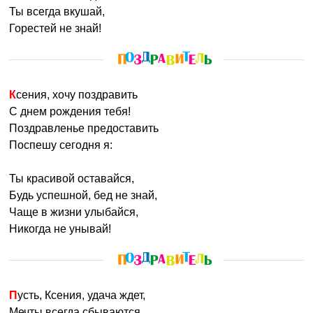
Ты всегда вкушай,
Ксюша невероятно женственна и обаятельна, ей не
Горестей не знай!
составляет труда покорить сердце мужчины. В качестве
избранника Ксения выбирает человека опытного, как
правило, муж ее хотя бы на несколько лет старше. В
семье Ксюша заботливая и нежная, она не только
Ксения, хочу поздравить
любовница, но и друг, на которого можно положиться в
С днем рождения тебя!
любой ситуации.
Поздравленье предоставить
Поспешу сегодня я:
Ксению также называют
: Ксеня, Ксена, Ксюша, Ксюта,
Сенечка, Сюня, Ксюся, Ксеша, Ксюня, Ксю, Ксюха.
Ты красивой оставайся,
Будь успешной, бед не знай,
Именины:
26 августа, 15 сентября, 31 января, 6 февраля
Чаще в жизни улыбайся,
Никогда не унывай!
Пусть, Ксения, удача ждет,
Мечты всегда сбываются,