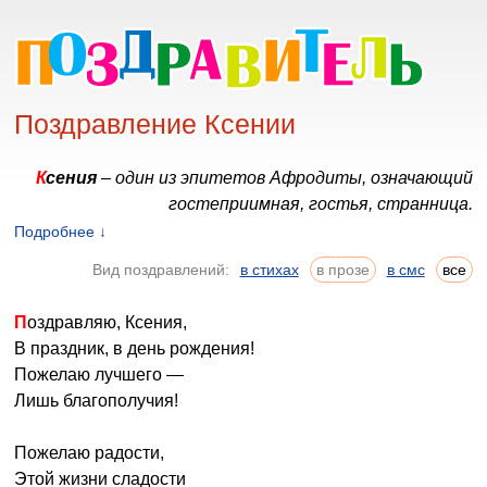
Поздравление Ксении
Ксения
–
один из эпитетов Афродиты, означающий
гостеприимная, гостья, странница.
Подробнее ↓
Имя Ксения (Оксана, Аксинья) имеет несколько
Вид поздравлений:
в стихах
в прозе
в смс
все
значений. «Ксения» в переводе с древнегреческого
языка означает «странник, чужеземный». Есть мнение,
Поздравляю, Ксения,
что слово «ксения» является разговорной формой
В праздник, в день рождения!
имени Поликсения – «гостеприимная». Ксения
Пожелаю лучшего —
чувствительна и ранима, она не будет спорить с
Лишь благополучия!
обидчиком, предпочтет молча удалиться и пережить
неприятный момент в одиночестве. Поскольку женщина
Пожелаю радости,
с таким именем умна и тактична, она не станет
Этой жизни сладости
выяснять отношения в присутствии незнакомых людей.