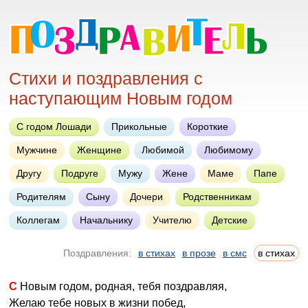
Стихи и поздравления с
наступающим Новым годом
С годом Лошади
Прикольные
Короткие
Мужчине
Женщине
Любимой
Любимому
Другу
Подруге
Мужу
Жене
Маме
Папе
Родителям
Сыну
Дочери
Родственникам
Коллегам
Начальнику
Учителю
Детские
Поздравления:
в стихах
в прозе
в смс
в стихах
С Новым годом, родная, тебя поздравляя,
Желаю тебе новых в жизни побед,