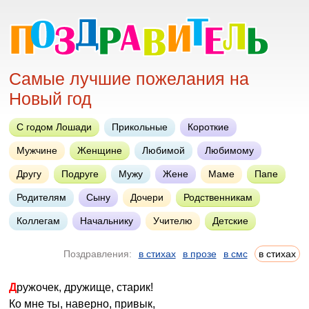
Самые лучшие пожелания на
Новый год
С годом Лошади
Прикольные
Короткие
Мужчине
Женщине
Любимой
Любимому
Другу
Подруге
Мужу
Жене
Маме
Папе
Родителям
Сыну
Дочери
Родственникам
Коллегам
Начальнику
Учителю
Детские
Поздравления:
в стихах
в прозе
в смс
в стихах
Дружочек, дружище, старик!
Ко мне ты, наверно, привык,