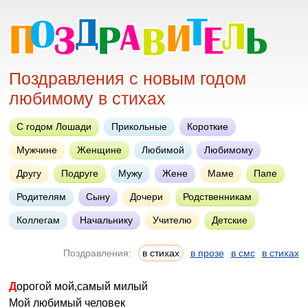
Поздравления с новым годом
любимому в стихах
С годом Лошади
Прикольные
Короткие
Мужчине
Женщине
Любимой
Любимому
Другу
Подруге
Мужу
Жене
Маме
Папе
Родителям
Сыну
Дочери
Родственникам
Коллегам
Начальнику
Учителю
Детские
Поздравления:
в стихах
в прозе
в смс
в стихах
Дорогой мой,самый милый
Мой любимый человек