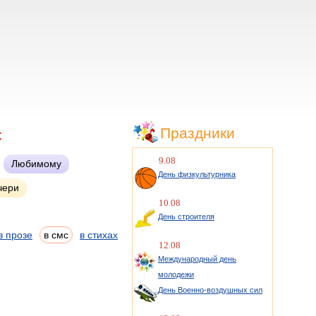
с
Праздники
9.08
Любимому
День физкультурника
чери
10.08
День строителя
в прозе
в смс
в стихах
12.08
Международный день
молодежи
День Военно-воздушных сил