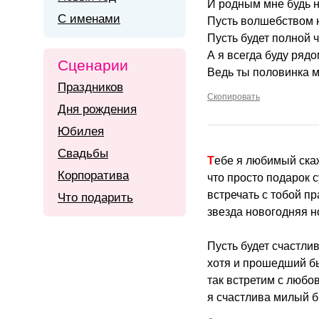
И родным мне будь н
С именами
Пусть волшебством н
Пусть будет полной 
А я всегда буду рядо
Сценарии
Ведь ты половинка мо
Праздников
Скопировать
Дня рождения
Юбилея
Свадьбы
Тебе я любимый ска
Корпоратива
что просто подарок 
встречать с тобой пр
Что подарить
звезда новогодняя н
Пусть будет счастли
хотя и прошедший бы
так встретим с любо
я счастлива милый б