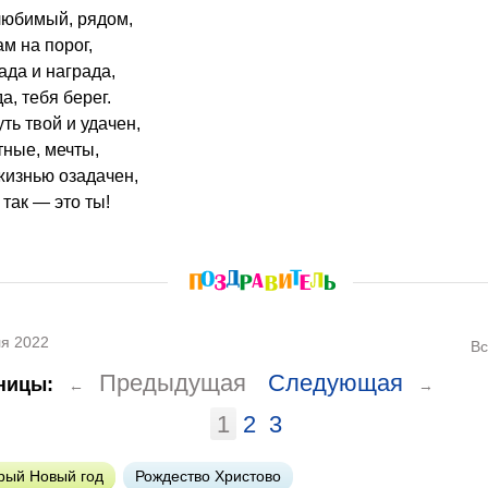
 любимый, рядом,
ам на порог,
ада и награда,
а, тебя берег.
уть твой и удачен,
тные, мечты,
жизнью озадачен,
 так — это ты!
я 2022
Вс
Предыдущая
Следующая
ницы:
←
→
1
2
3
рый Новый год
Рождество Христово