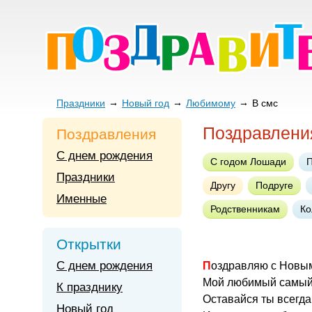
Праздники
Новый год
Любимому
В смс
Поздравлени
Поздравления
С днем рождения
С годом Лошади
Праздники
Другу
Подруге
Именные
Родственникам
Ко
Открытки
С днем рождения
Поздравляю с Новы
Мой любимый самый 
К празднику
Оставайся ты всегд
Новый год