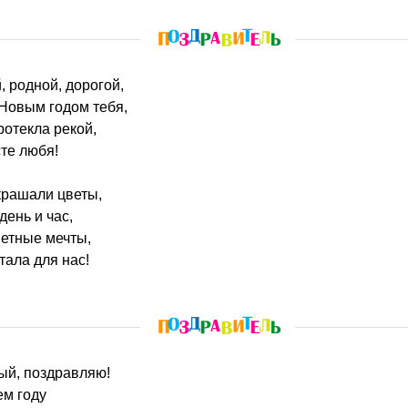
 родной, дорогой,
 Новым годом тебя,
отекла рекой,
те любя!
крашали цветы,
день и час,
етные мечты,
тала для нас!
лый, поздравляю!
ем году