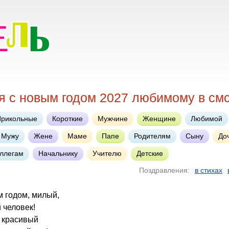
я с новым годом 2027 любимому в см
Прикольные
Короткие
Мужчине
Женщине
Любимой
Мужу
Жене
Маме
Папе
Родителям
Сыну
До
ллегам
Начальнику
Учителю
Детские
Поздравления:
в стихах
м годом, милый,
человек!
а красивый