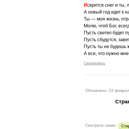
Искрится снег и ты,
А новый год идет к н
Ты — моя жизнь, отр
Молю, чтоб Бог, всегд
Пусть светел будет п
Пусть сбудутся, заве
Пусть ты не будешь 
А все, что нужно мне
Скопировать
Обновлено:
23 феврал
Стра
Смотрите также:
Ста