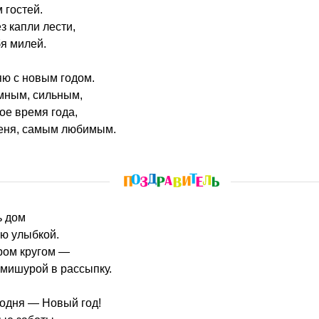
 гостей.
ез капли лести,
бя милей.
ю с новым годом.
мным, сильным,
ое время года,
меня, самым любимым.
ь дом
ою улыбкой.
ром кругом —
мишурой в рассыпку.
одня — Новый год!