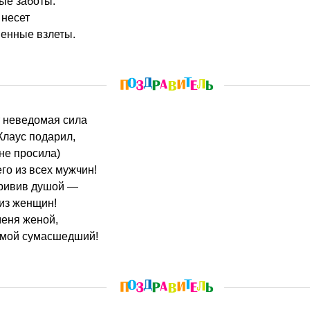
ые заботы.
 несет
ненные взлеты.
т неведомая сила
Клаус подарил,
 не просила)
го из всех мужчин!
кривив душой —
из женщин!
меня женой,
 мой сумасшедший!