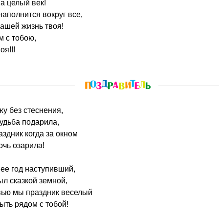
а целый век!
аполнится вокруг все,
чашей жизнь твоя!
м с тобою,
я!!!
жу без стеснения,
судьба подарила,
аздник когда за окном
очь озарила!
вее год наступивший,
л сказкой земной,
вью мы праздник веселый
ыть рядом с тобой!