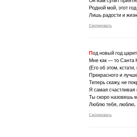
Он нам сулит приятн
Родной мой, этот год
Лишь радости и жиз
Скопировать
Под новый год цари
Мне как — то Санта 
(Его об этом, кстати,
Прекрасного и лучше
Теперь скажу, не по
Я самая счастливая 
Ты скоро назовешь 
Люблю тебя, люблю,
Скопировать