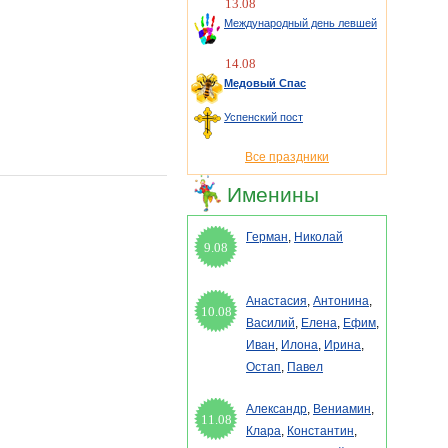
13.08
Международный день левшей
14.08
Медовый Спас
Успенский пост
Все праздники
Именины
Герман
,
Николай
9.08
Анастасия
,
Антонина
,
10.08
Василий
,
Елена
,
Ефим
,
Иван
,
Илона
,
Ирина
,
Остап
,
Павел
Александр
,
Вениамин
,
11.08
Клара
,
Константин
,