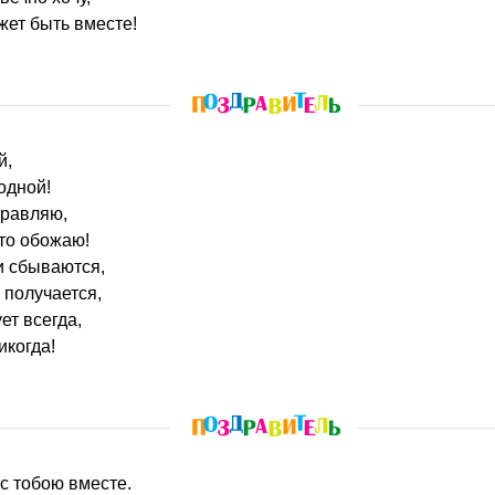
жет быть вместе!
й,
одной!
равляю,
то обожаю!
и сбываются,
 получается,
ет всегда,
икогда!
 с тобою вместе.