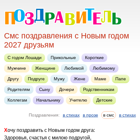
Смс поздравления с Новым годом
2027 друзьям
С годом Лошади
Прикольные
Короткие
Мужчине
Женщине
Любимой
Любимому
Другу
Подруге
Мужу
Жене
Маме
Папе
Родителям
Сыну
Дочери
Родственникам
Коллегам
Начальнику
Учителю
Детские
Поздравления:
в стихах
в прозе
в смс
в стихах
Хочу поздравить с Новым годом друга:
Здоровья, счастья с милою подругой,