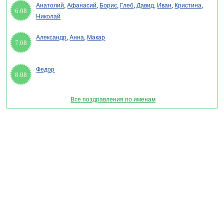
Анатолий
,
Афанасий
,
Борис
,
Глеб
,
Давид
,
Иван
,
Кристина
,
6.08
Николай
Александр
,
Анна
,
Макар
7.08
Федор
8.08
Все поздравления по именам
Раздел "Смс поздравления с Новым годом 2027 друзьям" © 2013-2022, 2023.
Поздравления, Тосты, Открытки, Сценарии.
Внимание! Авторские материалы! При использовании материалов активная ссылка на
сайт обязательна!
Поздравительным сайтам ЗАПРЕЩЕНО использовать материалы! Моментальная