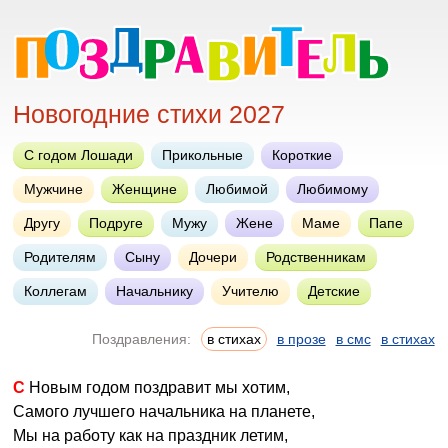
Новогодние стихи 2027
С годом Лошади
Прикольные
Короткие
Мужчине
Женщине
Любимой
Любимому
Другу
Подруге
Мужу
Жене
Маме
Папе
Родителям
Сыну
Дочери
Родственникам
Коллегам
Начальнику
Учителю
Детские
Поздравления:
в стихах
в прозе
в смс
в стихах
С Новым годом поздравит мы хотим,
Самого лучшего начальника на планете,
Мы на работу как на праздник летим,