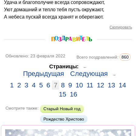
Удача и благополучие всегда сопровождают,
Уют домашний и тепло тебя пусть окружают,
А небеса пускай всегда хранят и оберегают.
Скопировать
Обновлено:
23 февраля 2022
Всего поздравлений:
860
Страницы:
←
Предыдущая
Следующая
→
1
2
3
4
5
6
7
8
9
10
11
12
13
14
15
16
Смотрите также:
Старый Новый год
Рождество Христово