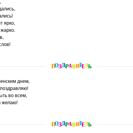
,
дались,
ались!
т ярко,
 жарко.
в,
слов!
енским днем,
 поздравляю!
ыть во всем,
м желаю!