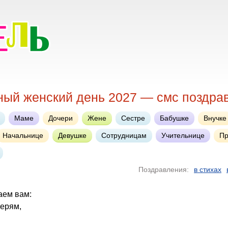
ый женский день 2027 — смс поздра
Маме
Дочери
Жене
Сестре
Бабушке
Внучке
Начальнице
Девушке
Сотрудницам
Учительнице
Пр
Поздравления:
в стихах
аем вам:
терям,