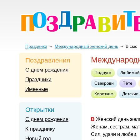
Праздники
Международный женский день
В смс
Международн
Поздравления
С днем рождения
Подруге
Любимой
Праздники
Свекрови
Тёте
Именные
Короткие
Детские
Открытки
С днем рождения
В Женский день жел
Женам, сестрам, ма
К празднику
Сил, удачи и любви,
Новый год