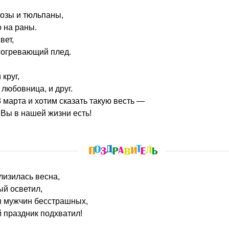
озы и тюльпаны,
 на раны.
вет,
согревающий плед.
круг,
 любовница, и друг.
 марта и хотим сказать такую весть —
Вы в нашей жизни есть!
близилась весна,
ый осветил,
я мужчин бесстрашных,
 праздник подхватил!