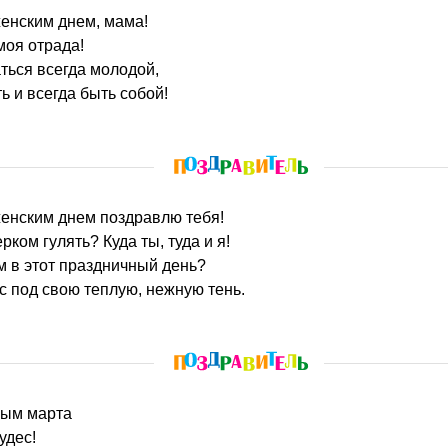
енским днем, мама!
моя отрада!
ться всегда молодой,
ть и всегда быть собой!
енским днем поздравлю тебя!
ком гулять? Куда ты, туда и я!
 в этот праздничный день?
с под свою теплую, нежную тень.
мым марта
удес!