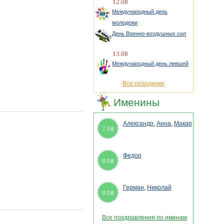
12.08
Международный день
молодежи
День Военно-воздушных сил
13.08
Международный день левшей
Все праздники
Именины
Александр
,
Анна
,
Макар
7.08
Федор
8.08
Герман
,
Николай
9.08
Все поздравления по именам