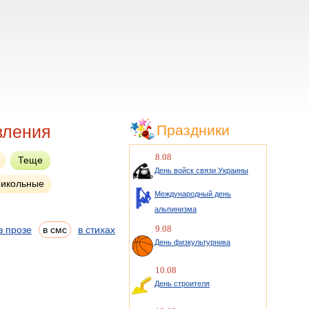
вления
Праздники
8.08
Теще
День войск связи Украины
икольные
Международный день
альпинизма
9.08
в прозе
в смс
в стихах
День физкультурника
10.08
День строителя