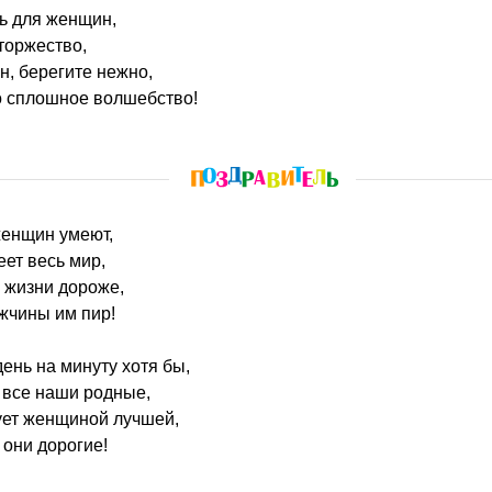
ь для женщин,
 торжество,
, берегите нежно,
 сплошное волшебство!
 женщин умеют,
еет весь мир,
 в жизни дороже,
жчины им пир!
день на минуту хотя бы,
 все наши родные,
ует женщиной лучшей,
 они дорогие!