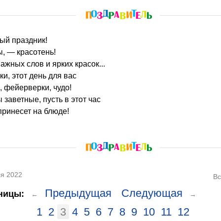
лый праздник!
ы, — красотень!
важных слов и ярких красок...
и, этот день для вас
 фейерверки, чудо!
 заветные, пусть в этот час
принесет на блюде!
я 2022
Вс
Предыдущая
Следующая
ницы:
←
→
1
2
3
4
5
6
7
8
9
10
11
12