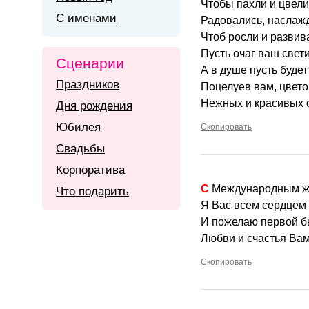
Чтобы пахли и цвели
С именами
Радовались, наслаж
Чтоб росли и развив
Пусть очаг ваш свети
Сценарии
А в душе пусть будет
Праздников
Поцелуев вам, цвето
Нежных и красивых 
Дня рождения
Юбилея
Скопировать
Свадьбы
Корпоратива
С Международным ж
Что подарить
Я Вас всем сердцем
И пожелаю первой б
Любви и счастья Ва
Скопировать