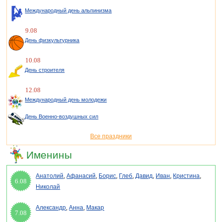
Международный день альпинизма
9.08
День физкультурника
10.08
День строителя
12.08
Международный день молодежи
День Военно-воздушных сил
Все праздники
Именины
Анатолий
,
Афанасий
,
Борис
,
Глеб
,
Давид
,
Иван
,
Кристина
,
6.08
Николай
Александр
,
Анна
,
Макар
7.08