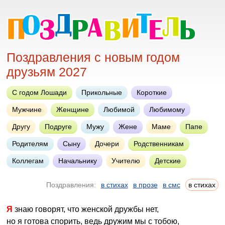
Поздравления с новым годом
друзьям 2027
С годом Лошади
Прикольные
Короткие
Мужчине
Женщине
Любимой
Любимому
Другу
Подруге
Мужу
Жене
Маме
Папе
Родителям
Сыну
Дочери
Родственникам
Коллегам
Начальнику
Учителю
Детские
Поздравления:
в стихах
в прозе
в смс
в стихах
Я знаю говорят, что женской дружбы нет,
но я готова спорить, ведь дружим мы с тобою,