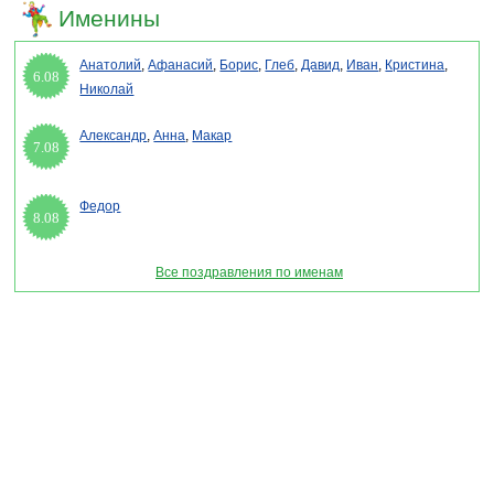
Именины
Анатолий
,
Афанасий
,
Борис
,
Глеб
,
Давид
,
Иван
,
Кристина
,
6.08
Николай
Александр
,
Анна
,
Макар
7.08
Федор
8.08
Все поздравления по именам
Раздел "Поздравления с новым годом друзьям 2027" © 2013-2022, 2023.