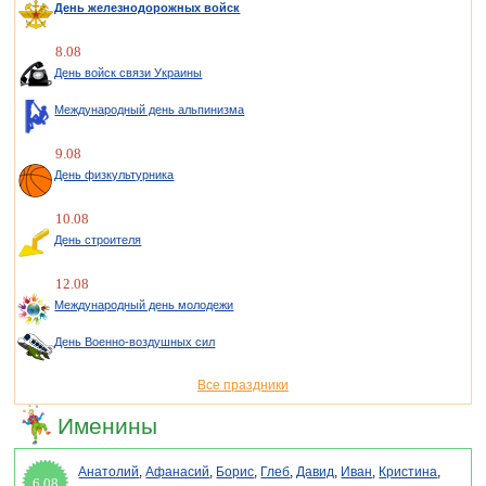
День железнодорожных войск
8.08
День войск связи Украины
Международный день альпинизма
9.08
День физкультурника
10.08
День строителя
12.08
Международный день молодежи
День Военно-воздушных сил
Все праздники
Именины
Анатолий
,
Афанасий
,
Борис
,
Глеб
,
Давид
,
Иван
,
Кристина
,
6.08