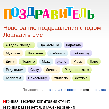
Новогодние поздравления с годом
Лошади в смс
С годом Лошади
Прикольные
Короткие
Мужчине
Женщине
Любимой
Любимому
Другу
Подруге
Мужу
Жене
Маме
Папе
Родителям
Сыну
Дочери
Родственникам
Коллегам
Начальнику
Учителю
Детские
Поздравления:
в стихах
в прозе
в смс
в стихах
Игривая, веселая, копытцами стучит,
И грива развевается, и бубенец звенит!