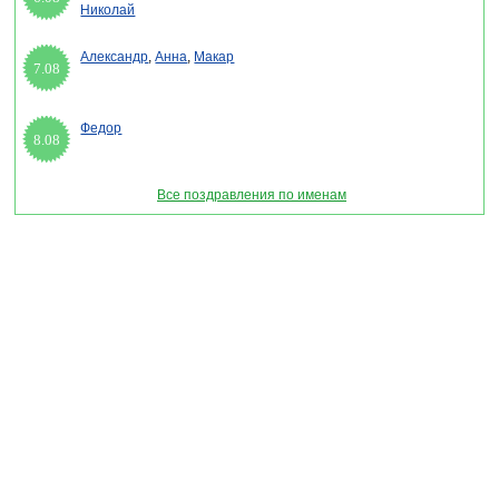
Николай
Александр
,
Анна
,
Макар
7.08
Федор
8.08
Все поздравления по именам
Раздел "Новогодние поздравления с годом Лошади в смс" © 2013-2022, 2023.
Поздравления, Тосты, Открытки, Сценарии.
Внимание! Авторские материалы! При использовании материалов активная ссылка на
сайт обязательна!
Поздравительным сайтам ЗАПРЕЩЕНО использовать материалы! Моментальная
DMCA жалоба в Google.
pozdravitelru@gmail.com