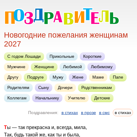
Новогодние пожелания женщинам
2027
С годом Лошади
Прикольные
Короткие
Мужчине
Женщине
Любимой
Любимому
Другу
Подруге
Мужу
Жене
Маме
Папе
Родителям
Сыну
Дочери
Родственникам
Коллегам
Начальнику
Учителю
Детские
Поздравления:
в стихах
в прозе
в смс
в стихах
Ты — так прекрасна и, всегда, мила,
Так, будь такой же, как ты и была,