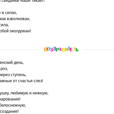
 свиданье наше тикает!
 в силах,
 как взволнован,
сила,
обой околдован!
енский день,
 роз,
ерез ступень,
ажные от счастья слез!
ушку, любимую и нежную,
чарования!
 белоснежную,
создание!