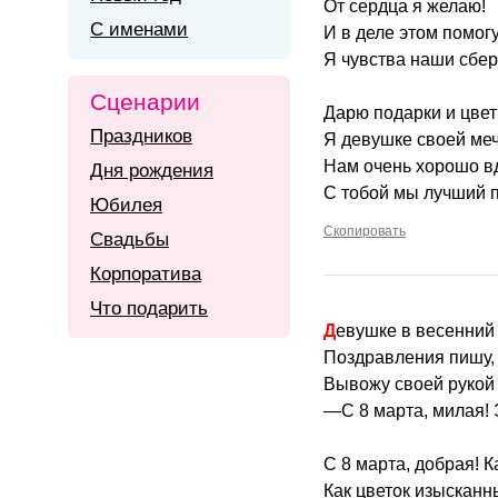
От сердца я желаю!
С именами
И в деле этом помогу
Я чувства наши сбер
Сценарии
Дарю подарки и цве
Праздников
Я девушке своей ме
Нам очень хорошо в
Дня рождения
С тобой мы лучший п
Юбилея
Скопировать
Свадьбы
Корпоратива
Что подарить
Девушке в весенний
Поздравления пишу,
Вывожу своей рукой 
—С 8 марта, милая! 
С 8 марта, добрая! К
Как цветок изысканн