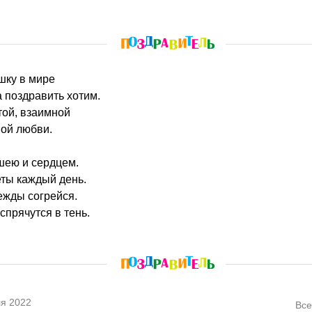
шку в мире
 поздравить хотим.
той, взаимной
ной любви.
шею и сердцем.
еты каждый день.
ежды согрейся.
спрячутся в тень.
я 2022
Все