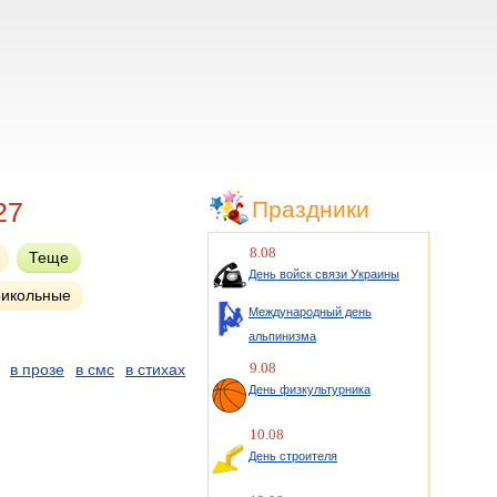
27
Праздники
8.08
Теще
День войск связи Украины
икольные
Международный день
альпинизма
9.08
в прозе
в смс
в стихах
День физкультурника
10.08
День строителя