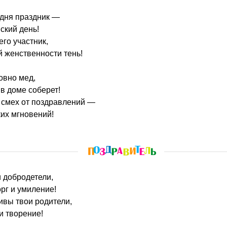
одня праздник —
кий день!
го участник,
 женственности тень!
овно мед,
 в доме соберет!
 смех от поздравлений —
ких мгновений!
и добродетели,
рг и умиление!
ивы твои родители,
и творение!