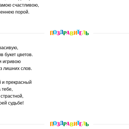
самою счастливою,
еннею порой.
красивую,
в букет цветов.
и игривою
ез лишних слов.
й и прекрасный
 тебе,
страстной,
оей судьбе!