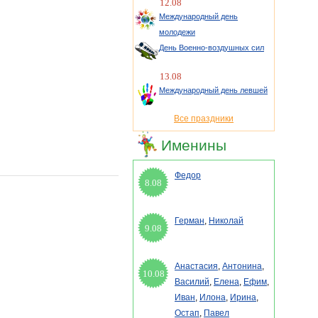
12.08
Международный день
молодежи
День Военно-воздушных сил
13.08
Международный день левшей
Все праздники
Именины
Федор
8.08
Герман
,
Николай
9.08
Анастасия
,
Антонина
,
10.08
Василий
,
Елена
,
Ефим
,
Иван
,
Илона
,
Ирина
,
Остап
,
Павел