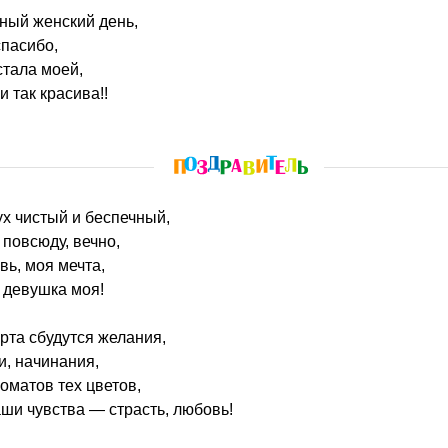
ный женский день,
спасибо,
стала моей,
и так красива!!
ух чистый и беспечный,
 повсюду, вечно,
ь, моя мечта,
 девушка моя!
рта сбудутся желания,
и, начинания,
оматов тех цветов,
ши чувства — страсть, любовь!