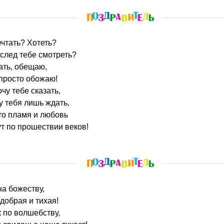
чтать? Хотеть?
 след тебе смотреть?
ать, обещаю,
 просто обожаю!
чу тебе сказать,
у тебя лишь ждать,
что пламя и любовь
т по прошествии веков!
на божеству,
добрая и тихая!
к по волшебству,