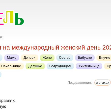
ах
и на международный женский день 20
Маме
Дочери
Жене
Сестре
Бабушке
Внучке
Начальнице
Девушке
Сотрудницам
Учительнице
Пр
Поздравления:
в стихах
дравляю,
ивую