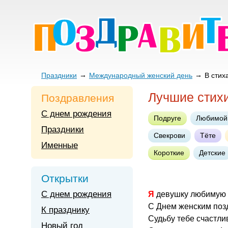
Праздники
Международный женский день
В стих
Лучшие стих
Поздравления
С днем рождения
Подруге
Любимой
Праздники
Свекрови
Тёте
Именные
Короткие
Детские
Открытки
С днем рождения
Я девушку любимую
С Днем женским поз
К празднику
Судьбу тебе счастл
Новый год