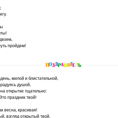
,
егу.
ты
чты!
двоем,
уть пройдем!
 день, милой и блистательной,
 радуясь душой,
на открытке тщательно:
Это праздник твой!
ак весна, красивая!
ый, взгляд открытый твой.