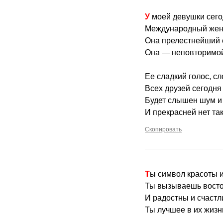
У моей девушки сег
Международный женс
Она прелестнейший е
Она — неповторимой
Ее сладкий голос, сл
Всех друзей сегодня
Будет слышен шум и
И прекрасней нет та
Скопировать
Ты символ красоты 
Ты вызываешь восто
И радостны и счастл
Ты лучшее в их жизн