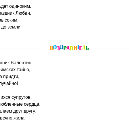
удет одиноким,
раздник Любви,
высоким,
 до земли!
нник Валентин,
имских тайно,
а придти,
лучайно!
ихся супругов,
любленные сердца,
лаем друг другу,
вечно жила!