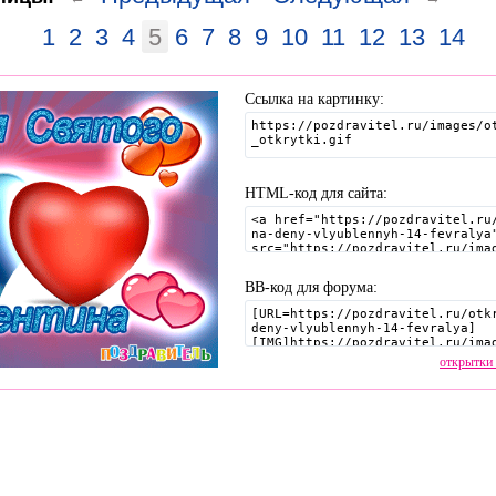
1
2
3
4
5
6
7
8
9
10
11
12
13
14
Ссылка на картинку:
HTML-код для сайта:
BB-код для форума:
открытки 