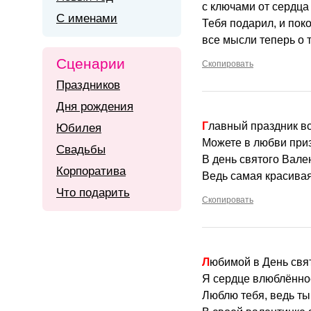
с ключами от сердца в
С именами
Тебя подарил, и поко
все мысли теперь о 
Сценарии
Скопировать
Праздников
Дня рождения
Главный праздник в
Юбилея
Можете в любви приз
Свадьбы
В день святого Вален
Корпоратива
Ведь самая красивая
Что подарить
Скопировать
Любимой в День свя
Я сердце влюблённо
Люблю тебя, ведь ты