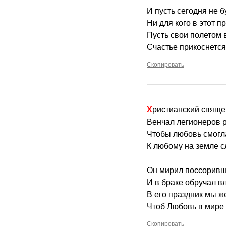
И пусть сегодня не б
Ни для кого в этот п
Пусть свои полетом 
Счастье прикоснется
Скопировать
Христианский свяще
Венчал легионеров р
Чтобы любовь смогл
К любому на земле с
Он мирил поссоривш
И в браке обручал в
В его праздник мы же
Чтоб Любовь в мире 
Скопировать