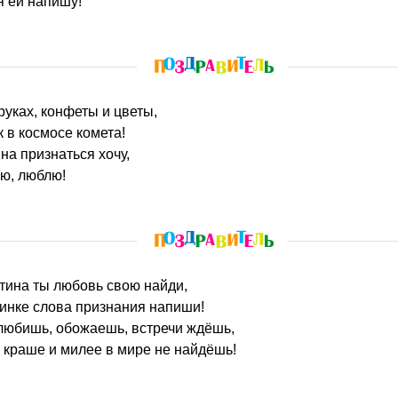
я ей напишу!
руках, конфеты и цветы,
 в космосе комета!
на признаться хочу,
аю, люблю!
нтина ты любовь свою найди,
инке слова признания напиши!
любишь, обожаешь, встречи ждёшь,
, краше и милее в мире не найдёшь!