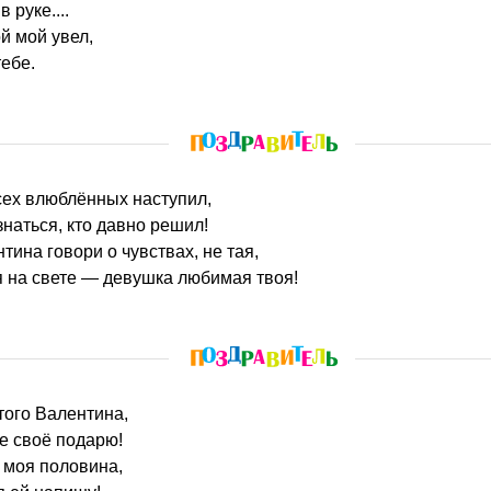
 руке....
й мой увел,
тебе.
сех влюблённых наступил,
наться, кто давно решил!
тина говори о чувствах, не тая,
 на свете — девушка любимая твоя!
того Валентина,
е своё подарю!
 моя половина,