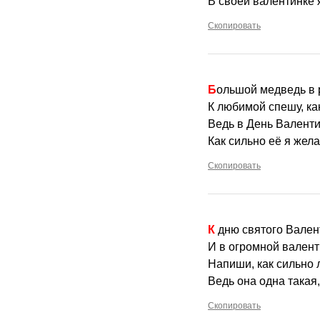
В своей валентинке 
Скопировать
Большой медведь в 
К любимой спешу, как
Ведь в День Валенти
Как сильно её я жел
Скопировать
К дню святого Вале
И в огромной валент
Напиши, как сильно 
Ведь она одна такая
Скопировать