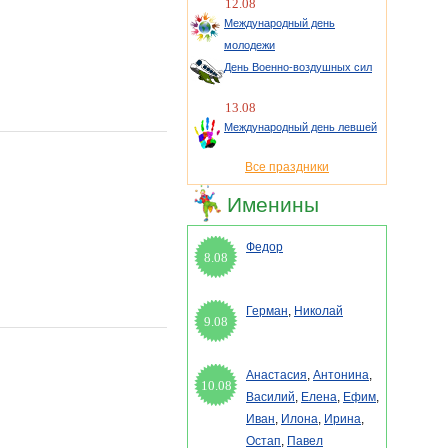
12.08
Международный день
молодежи
День Военно-воздушных сил
13.08
Международный день левшей
Все праздники
Именины
Федор
8.08
Герман
,
Николай
9.08
Анастасия
,
Антонина
,
10.08
Василий
,
Елена
,
Ефим
,
Иван
,
Илона
,
Ирина
,
Остап
,
Павел