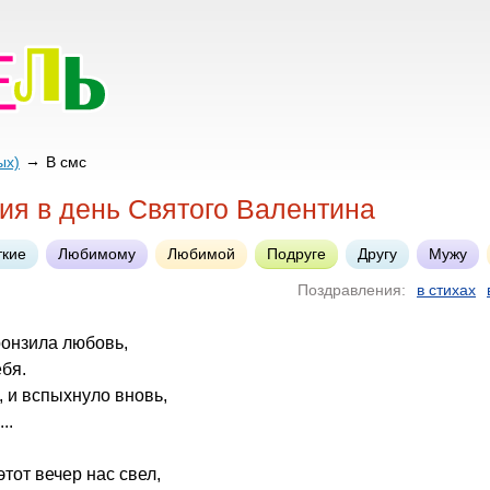
ых)
В смс
ия в день Святого Валентина
ткие
Любимому
Любимой
Подруге
Другу
Мужу
Поздравления:
в стихах
ронзила любовь,
ебя.
, и вспыхнуло вновь,
..
этот вечер нас свел,