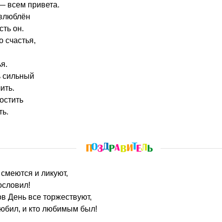
— всем привета.
 влюблён
сть он.
о счастья,
я.
ь сильный
ить.
остить
ть.
 смеются и ликуют,
ословил!
в День все торжествуют,
юбил, и кто любимым был!