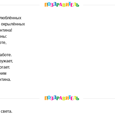
 влюблённых
ю окрылённых
нтина!
ины:
оте,
аботе.
ружает,
гает.
иним
нтина.
 света.