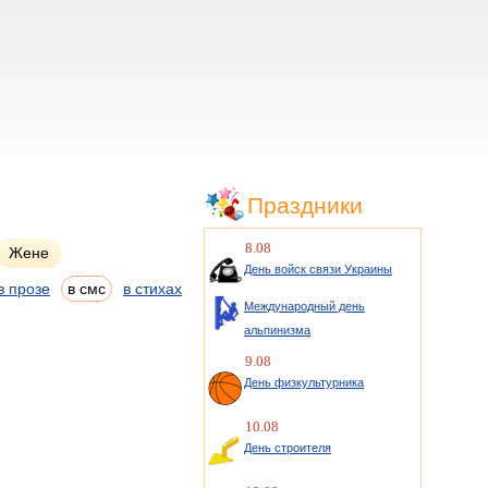
Праздники
8.08
Жене
День войск связи Украины
в прозе
в смс
в стихах
Международный день
альпинизма
9.08
День физкультурника
10.08
День строителя