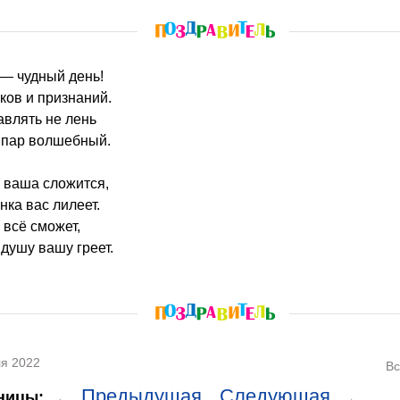
 — чудный день!
ков и признаний.
влять не лень
х пар волшебный.
а ваша сложится,
нка вас лилеет.
 всё сможет,
душу вашу греет.
я 2022
Вс
Предыдущая
Следующая
ницы:
←
→