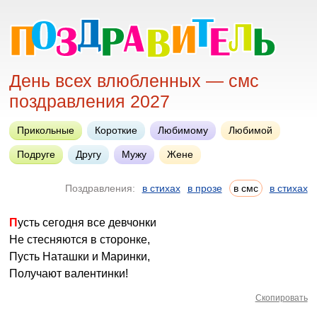
День всех влюбленных — смс
поздравления 2027
Прикольные
Короткие
Любимому
Любимой
Подруге
Другу
Мужу
Жене
Поздравления:
в стихах
в прозе
в смс
в стихах
Пусть сегодня все девчонки
Не стесняются в сторонке,
Пусть Наташки и Маринки,
Получают валентинки!
Скопировать