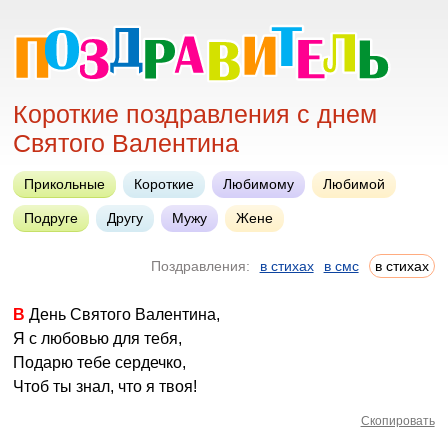
Короткие поздравления с днем
Святого Валентина
Прикольные
Короткие
Любимому
Любимой
Подруге
Другу
Мужу
Жене
Поздравления:
в стихах
в смс
в стихах
В День Святого Валентина,
Я с любовью для тебя,
Подарю тебе сердечко,
Чтоб ты знал, что я твоя!
Скопировать