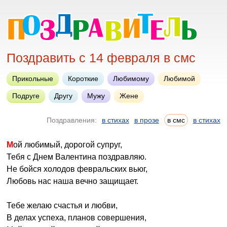
Поздравить с 14 февраля в смс
Прикольные
Короткие
Любимому
Любимой
Подруге
Другу
Мужу
Жене
Поздравления:
в стихах
в прозе
в смс
в стихах
Мой любимый, дорогой супруг,
Тебя с Днем Валентина поздравляю.
Не бойся холодов февральских вьюг,
Любовь нас наша вечно защищает.
Тебе желаю счастья и любви,
В делах успеха, планов совершения,