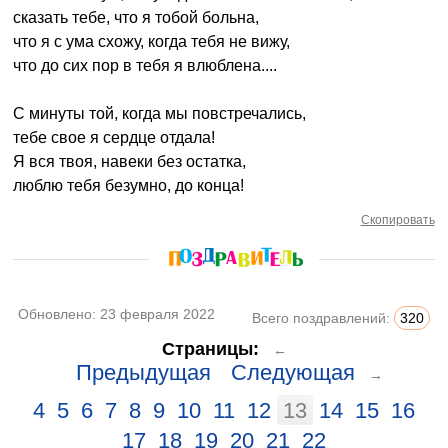
сказать тебе, что я тобой больна,
что я с ума схожу, когда тебя не вижу,
что до сих пор в тебя я влюблена....
С минуты той, когда мы повстречались,
тебе свое я сердце отдала!
Я вся твоя, навеки без остатка,
люблю тебя безумно, до конца!
Скопировать
Обновлено:
23 февраля 2022
Всего поздравлений:
320
Страницы:
←
Предыдущая
Следующая
→
4
5
6
7
8
9
10
11
12
13
14
15
16
17
18
19
20
21
22