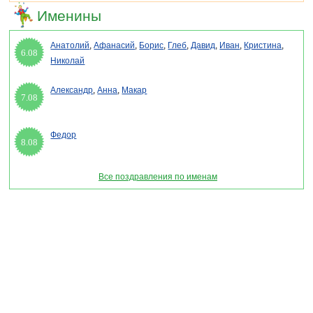
Именины
Анатолий
,
Афанасий
,
Борис
,
Глеб
,
Давид
,
Иван
,
Кристина
,
6.08
Николай
Александр
,
Анна
,
Макар
7.08
Федор
8.08
Все поздравления по именам
Раздел "Всемирный день телевидения" © 2013-2022, 2023. Поздравления, Тосты,