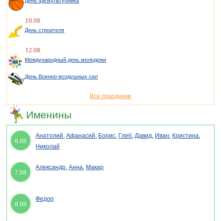
День физкультурника
10.08
День строителя
12.08
Международный день молодежи
День Военно-воздушных сил
Все праздники
Именины
Анатолий
,
Афанасий
,
Борис
,
Глеб
,
Давид
,
Иван
,
Кристина
,
6.08
Николай
Александр
,
Анна
,
Макар
7.08
Федор
8.08