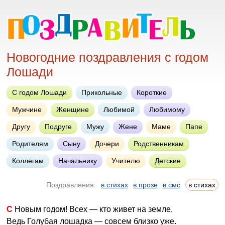
Новогодние поздравления с годом
Лошади
С годом Лошади
Прикольные
Короткие
Мужчине
Женщине
Любимой
Любимому
Другу
Подруге
Мужу
Жене
Маме
Папе
Родителям
Сыну
Дочери
Родственникам
Коллегам
Начальнику
Учителю
Детские
Поздравления:
в стихах
в прозе
в смс
в стихах
С Новым годом! Всех — кто живет на земле,
Ведь Голубая лошадка — совсем близко уже.