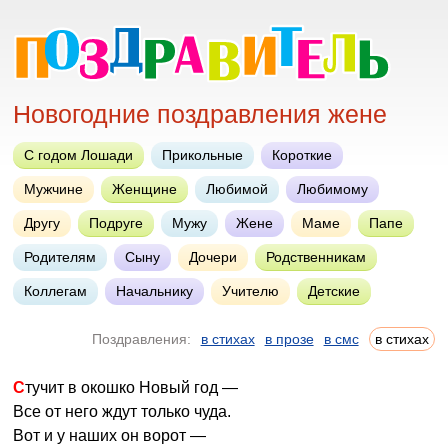
Новогодние поздравления жене
С годом Лошади
Прикольные
Короткие
Мужчине
Женщине
Любимой
Любимому
Другу
Подруге
Мужу
Жене
Маме
Папе
Родителям
Сыну
Дочери
Родственникам
Коллегам
Начальнику
Учителю
Детские
Поздравления:
в стихах
в прозе
в смс
в стихах
Стучит в окошко Новый год —
Bсе от него ждут только чуда.
Bот и у наших он ворот —