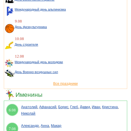
Международный день альпинизма
9.08
День физкультурника
10.08
День строителя
12.08
Международный день молодежи
День Военно-воздушных сил
Все праздники
Именины
Анатолий
,
Афанасий
,
Борис
,
Глеб
,
Давид
,
Иван
,
Кристина
,
6.08
Николай
Александр
,
Анна
,
Макар
7.08