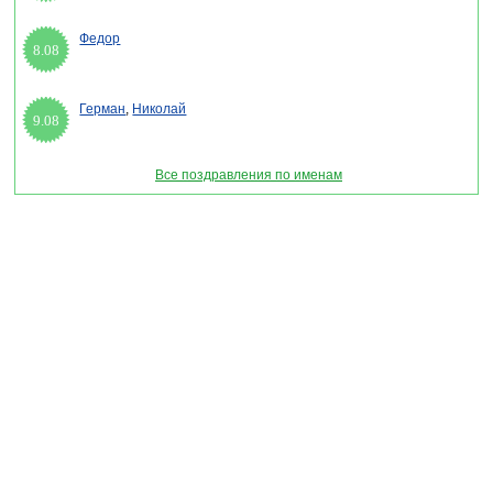
Федор
8.08
Герман
,
Николай
9.08
Все поздравления по именам
Раздел "Выпускной 2027 - смс поздравления" © 2013-2022, 2023. Поздравления,
Тосты, Открытки, Сценарии.
Внимание! Авторские материалы! При использовании материалов активная ссылка на
сайт обязательна!
Поздравительным сайтам ЗАПРЕЩЕНО использовать материалы! Моментальная
DMCA жалоба в Google.
pozdravitelru@gmail.com