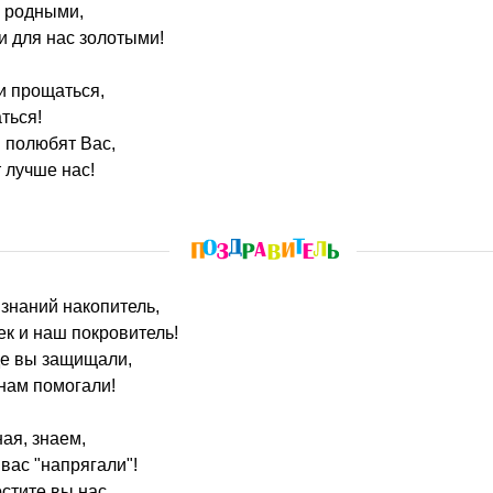
и родными,
и для нас золотыми!
и прощаться,
ться!
 полюбят Вас,
 лучше нас!
 знаний накопитель,
к и наш покровитель!
е вы защищали,
нам помогали!
ая, знаем,
вас "напрягали"!
стите вы нас,