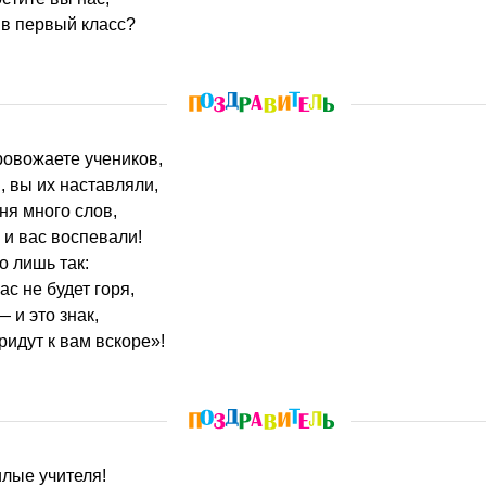
 в первый класс?
провожаете учеников,
 вы их наставляли,
ня много слов,
 и вас воспевали!
о лишь так:
ас не будет горя,
 и это знак,
ридут к вам вскоре»!
илые учителя!