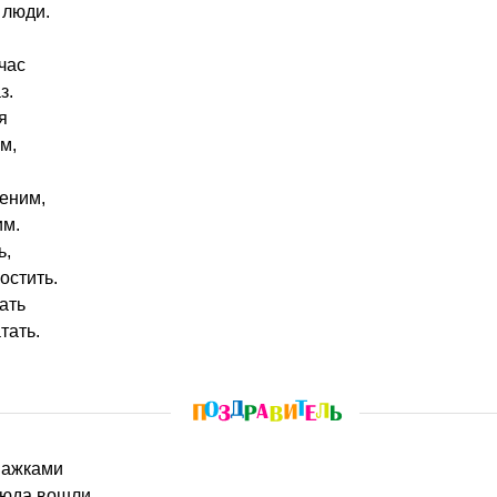
 люди.
час
з.
я
м,
еним,
им.
ь,
остить.
ать
тать.
шажками
сюда вошли,