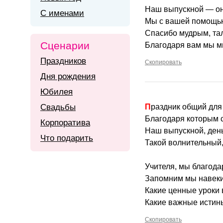
Наш выпускной — он
С именами
Мы с вашей помощью
Спасибо мудрым, та
Сценарии
Благодаря вам мы мн
Праздников
Скопировать
Дня рождения
Юбилея
Свадьбы
Праздник общий для
Благодаря которым 
Корпоратива
Наш выпускной, ден
Что подарить
Такой волнительный
Учителя, мы благода
Запомним мы навеки
Какие ценные уроки 
Какие важные истин
Скопировать