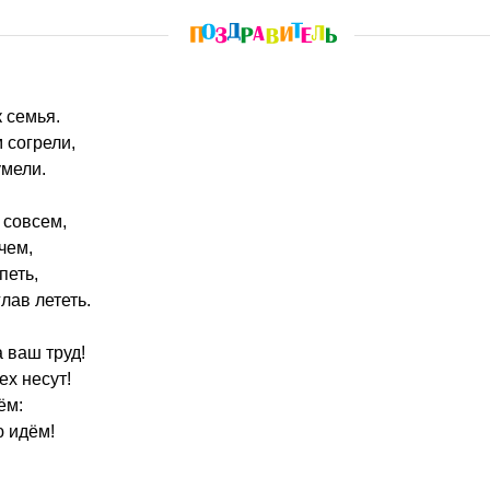
к семья.
 согрели,
умели.
 совсем,
чем,
петь,
лав лететь.
 ваш труд!
ех несут!
ём:
ю идём!