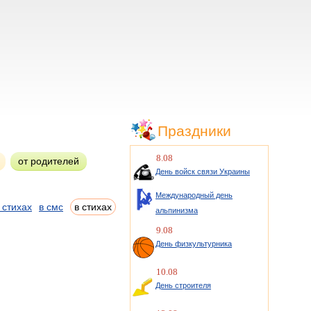
Праздники
8.08
от родителей
День войск связи Украины
Международный день
 стихах
в смс
в стихах
альпинизма
9.08
День физкультурника
10.08
День строителя