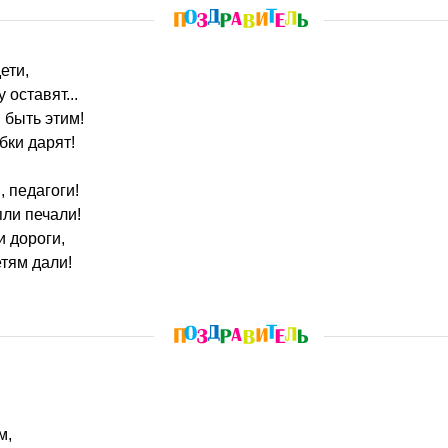
ети,
оставят...
 быть этим!
бки дарят!
, педагоги!
пли печали!
 дороги,
етям дали!
м,