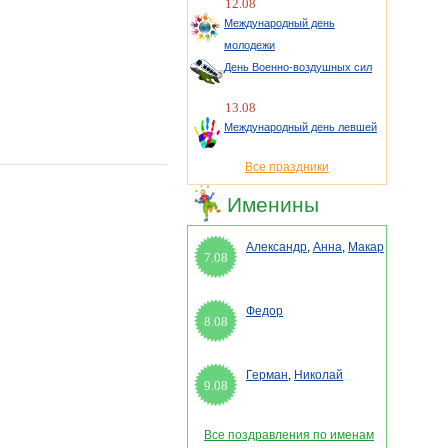
12.08
Международный день
молодежи
День Военно-воздушных сил
13.08
Международный день левшей
Все праздники
Именины
Александр
,
Анна
,
Макар
7.08
Федор
8.08
Герман
,
Николай
9.08
Все поздравления по именам