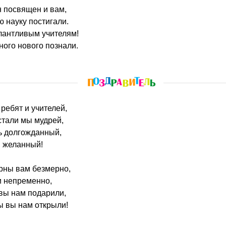
 посвящен и вам,
 науку постигали.
лантливым учителям!
ого нового познали.
 ребят и учителей,
стали мы мудрей,
ь долгожданный,
, желанный!
рны вам безмерно,
 непременно,
вы нам подарили,
ы вы нам открыли!