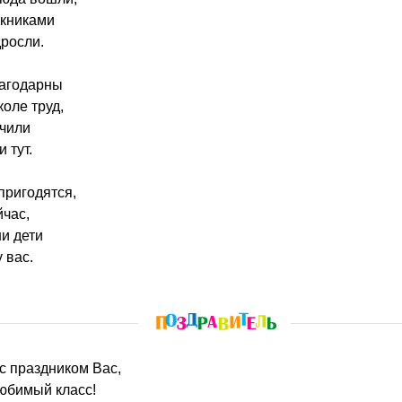
скниками
росли.
лагодарны
коле труд,
учили
 тут.
пригодятся,
час,
и дети
 вас.
 с праздником Вас,
юбимый класс!