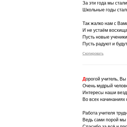
За эти года мы стал
Школьные годы стал
Так жалко нам с Вам
И не устаём восхища
Пусть новые ученики
Пусть радуют и будут
Скопировать
Дорогой учитель, Вы
Очень мудрый челове
Интересы наши везд
Во всех начинаниях 
Работа учителя трудн
Ведь сами порой мы 
Спасибо за всё и про