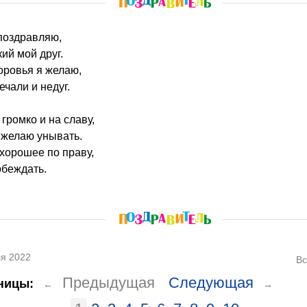
 поздравляю,
ий мой друг.
доровья я желаю,
чали и недуг.
громко и на славу,
 желаю унывать.
 хорошее по праву,
обеждать.
я 2022
Вс
Предыдущая
Следующая
ницы:
←
→