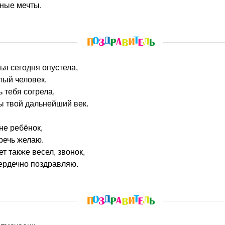
тные мечты.
мья сегодня опустела,
лый человек.
 тебя согрела,
ы твой дальнейший век.
не ребёнок,
речь желаю.
ет также весел, звонок,
ердечно поздравляю.