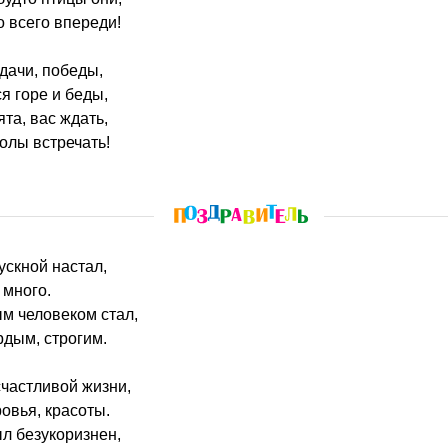
о всего впереди!
дачи, победы,
ся горе и беды,
та, вас ждать,
олы встречать!
ускной настал,
 много.
м человеком стал,
дым, строгим.
частливой жизни,
ровья, красоты.
л безукоризнен,