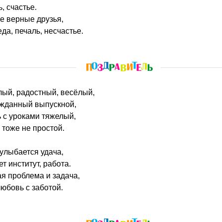
, счастье.
се верные друзья,
да, печаль, несчастье.
тлый, радостный, весёлый,
ожданный выпускной,
 с уроками тяжелый,
 тоже не простой.
 улыбается удача,
т институт, работа.
я проблема и задача,
любовь с заботой.