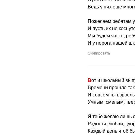
Ведь у них ещё мног
Пожелаем ребятам у
И пусть их не коснут
Мы будем часто, ребя
И у порога нашей шк
Скопировать
Вот и школьный вып
Времени прошло так
И совсем ты взрослы
Умным, смелым, твер
Я тебе желаю лишь с
Радости, любви, здо
Каждый день чтоб бы