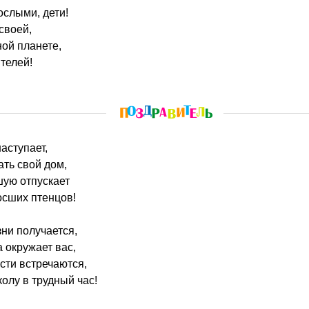
ослыми, дети!
своей,
ой планете,
телей!
наступает,
ать свой дом,
шую отпускает
сших птенцов!
зни получается,
а окружает вас,
ости встречаются,
олу в трудный час!