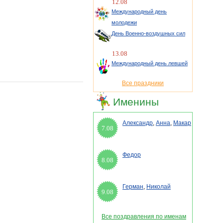
12.08
Международный день
молодежи
День Военно-воздушных сил
13.08
Международный день левшей
Все праздники
Именины
Александр
,
Анна
,
Макар
7.08
Федор
8.08
Герман
,
Николай
9.08
Все поздравления по именам