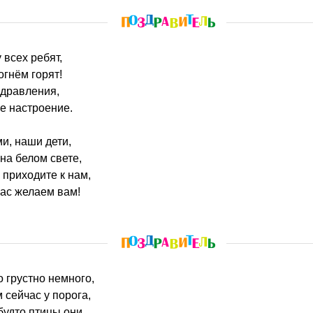
 всех ребят,
огнём горят!
здравления,
е настроение.
и, наши дети,
на белом свете,
 приходите к нам,
ас желаем вам!
о грустно немного,
сейчас у порога,
будто птицы они,