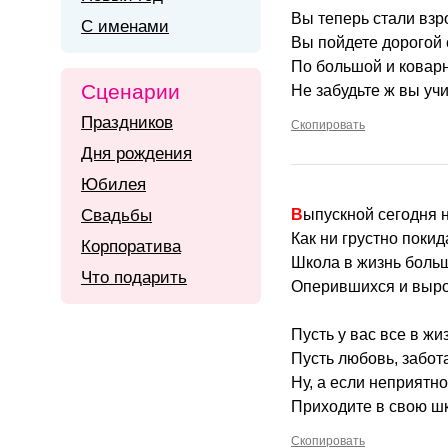
Вы теперь стали взр
С именами
Вы пойдете дорогой 
По большой и коварн
Сценарии
Не забудьте ж вы учи
Праздников
Скопировать
Дня рождения
Юбилея
Свадьбы
Выпускной сегодня 
Как ни грустно покид
Корпоратива
Школа в жизнь боль
Что подарить
Оперившихся и выро
Пусть у вас все в жи
Пусть любовь, забот
Ну, а если неприятн
Приходите в свою шк
Скопировать