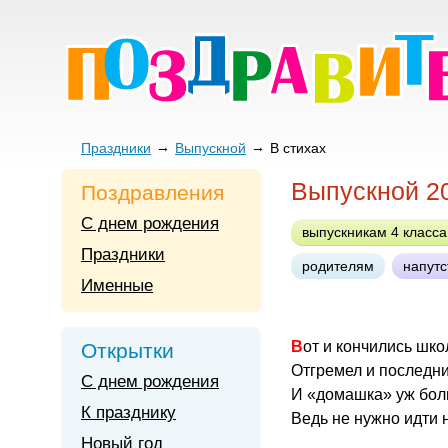
Праздники
Выпускной
В стихах
Выпускной 2
Поздравления
С днем рождения
выпускникам 4 класса
Праздники
родителям
напутс
Именные
Вот и кончились шк
Открытки
Отгремел и последни
С днем рождения
И «домашка» уж бол
К празднику
Ведь не нужно идти н
Новый год