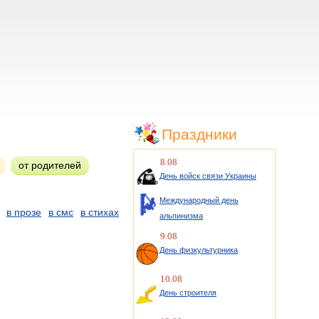
Праздники
8.08
от родителей
День войск связи Украины
Международный день
в прозе
в смс
в стихах
альпинизма
9.08
День физкультурника
10.08
День строителя