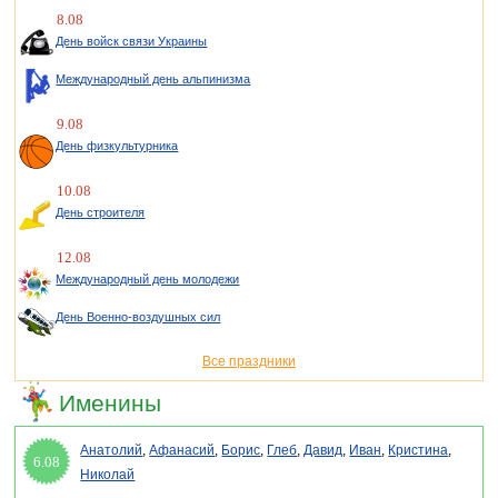
8.08
День войск связи Украины
Международный день альпинизма
9.08
День физкультурника
10.08
День строителя
12.08
Международный день молодежи
День Военно-воздушных сил
Все праздники
Именины
Анатолий
,
Афанасий
,
Борис
,
Глеб
,
Давид
,
Иван
,
Кристина
,
6.08
Николай