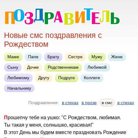
Новые смс поздравления с
Рождеством
Маме
Папе
Брату
Сестре
Мужу
Жене
Сыну
Дочке
Родственникам
Любимой
Любимому
Другу
Подруге
Коллеге
Начальнику
Поздравления:
в стихах
в прозе
в смс
в стихах
Прошепчу тебе на ушко: "С Рождеством, любимая.
Ты такая у меня, солнышко, красивая!"
В этот День мы будем вместе праздновать Рождение