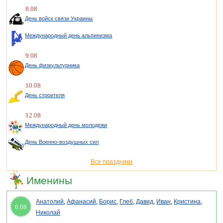
8.08
День войск связи Украины
Международный день альпинизма
9.08
День физкультурника
10.08
День строителя
12.08
Международный день молодежи
День Военно-воздушных сил
Все праздники
Именины
Анатолий
,
Афанасий
,
Борис
,
Глеб
,
Давид
,
Иван
,
Кристина
,
6.08
Николай