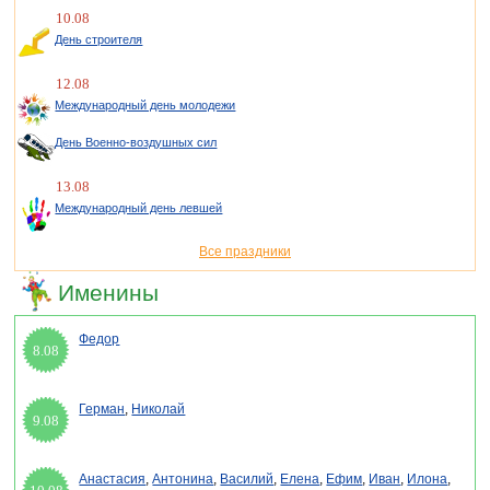
10.08
День строителя
12.08
Международный день молодежи
День Военно-воздушных сил
13.08
Международный день левшей
Все праздники
Именины
Федор
8.08
Герман
,
Николай
9.08
Анастасия
,
Антонина
,
Василий
,
Елена
,
Ефим
,
Иван
,
Илона
,