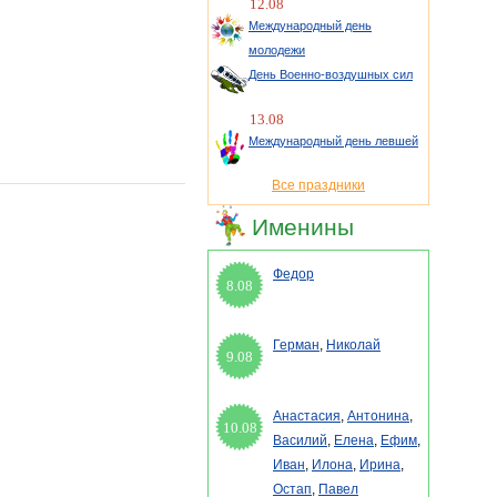
12.08
Международный день
молодежи
День Военно-воздушных сил
13.08
Международный день левшей
Все праздники
Именины
Федор
8.08
Герман
,
Николай
9.08
Анастасия
,
Антонина
,
10.08
Василий
,
Елена
,
Ефим
,
Иван
,
Илона
,
Ирина
,
Остап
,
Павел