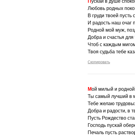
Пускай в душе споко
Любовь родных покой
В груди твоей пусть
И радость наш очаг п
Родной мой муж, по
Добра и счастья для
Чтоб с каждым мигом
Твоя судьба тебе ка
Скопировать
Мой милый и родной
Ты самый лучший в м
Тебе желаю трудовых
Добра и радости, в т
Пусть Рождество ста
Господь пускай обере
Печаль пусть раствор