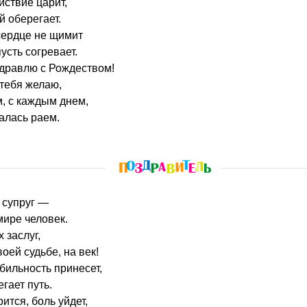
йствие царит,
 оберегает.
 сердце не щимит
усть согревает.
здравлю с Рождеством!
 тебя желаю,
, с каждым днем,
залась раем.
 супруг —
ире человек.
 заслуг,
воей судьбе, на век!
бильность принесет,
гает путь.
ится, боль уйдет,