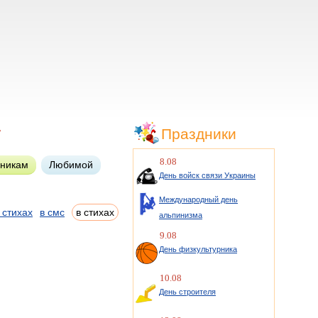
7
Праздники
8.08
нникам
Любимой
День войск связи Украины
Международный день
 стихах
в смс
в стихах
альпинизма
9.08
День физкультурника
10.08
День строителя