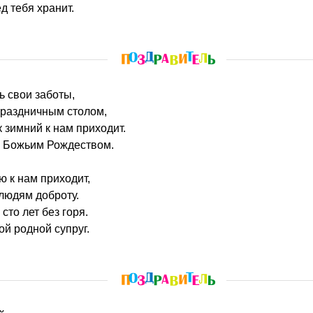
д тебя хранит.
ь свои заботы,
праздничным столом,
 зимний к нам приходит.
с Божьим Рождеством.
ю к нам приходит,
людям доброту.
сто лет без горя.
ой родной супруг.