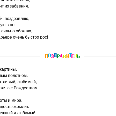
ит из забвения.
й, поздравляю,
ую в нос.
я сильно обожаю,
арьере очень быстро рос!
 картины,
лым полотном.
отливый, любимый,
авляю с Рождеством.
оты и мира.
адость окрылит.
нежный и любимый,