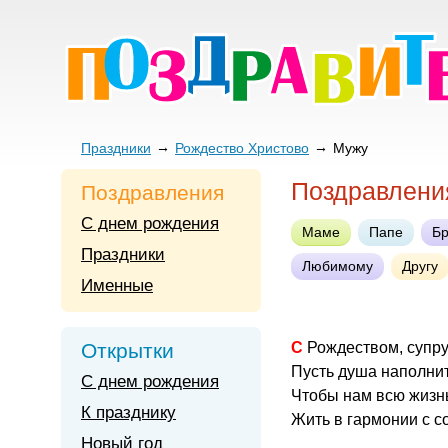
Праздники
Рождество Христово
Мужу
Поздравлени
Поздравления
С днем рождения
Маме
Папе
Бр
Праздники
Любимому
Другу
Именные
Открытки
С Рождеством, супру
Пусть душа наполнит
С днем рождения
Чтобы нам всю жизнь
К празднику
Жить в гармонии с с
Новый год