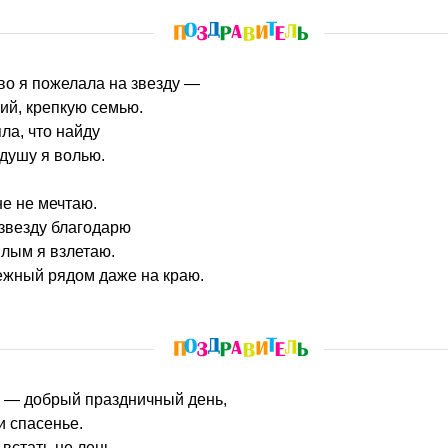
во я пожелала на звезду —
ий, крепкую семью.
ла, что найду
 душу я волью.
е не мечтаю.
звезду благодарю
илым я взлетаю.
нежный рядом даже на краю.
о — добрый праздничный день,
и спасенье.
встать не лень,