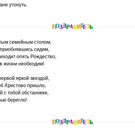
ане утонуть.
ытым семейным столом,
 приобнявшись сидим,
риходит опять Рождество,
 в жизни необходим!
первой яркой звездой,
об Христово пришло,
й с тобой обстановке,
ью берегло!