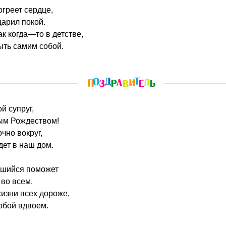
огреет сердце,
царил покой.
ак когда—то в детстве,
ыть самим собой.
й супруг,
ым Рождеством!
очно вокруг,
ет в наш дом.
вшийся поможет
 во всем.
жизни всех дороже,
тобой вдвоем.