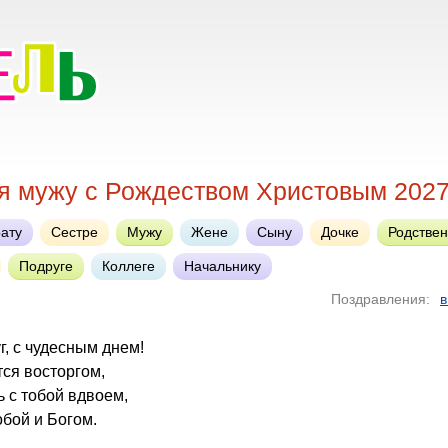
я мужу с Рождеством Христовым 202
ату
Сестре
Мужу
Жене
Сыну
Дочке
Родстве
Подруге
Коллеге
Начальнику
Поздравления:
в
г, с чудесным днем!
ся восторгом,
 с тобой вдвоем,
обой и Богом.