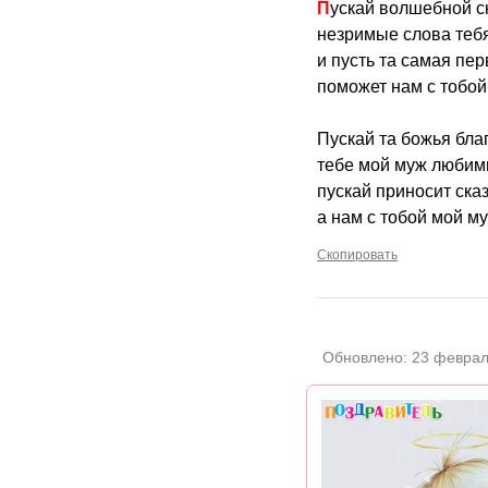
Пускай волшебной с
незримые слова тебя
и пусть та самая пе
поможет нам с тобой
Пускай та божья благ
тебе мой муж любим
пускай приносит ска
а нам с тобой мой м
Скопировать
Обновлено:
23 феврал