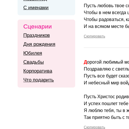
Пусть любовь твое с
С именами
Чтобы в нем всегда 
Чтобы радоваться, к
Сценарии
И на всяком месте б
Праздников
Скопировать
Дня рождения
Юбилея
Свадьбы
Дорогой любимый мо
Поздравляю с светл
Корпоратива
Пусть все будет сказ
Что подарить
И небесный мир войд
Пусть Христос роди
И успех пошлет тебе
Я люблю тебя, ты в 
Так приятно быть с 
Скопировать