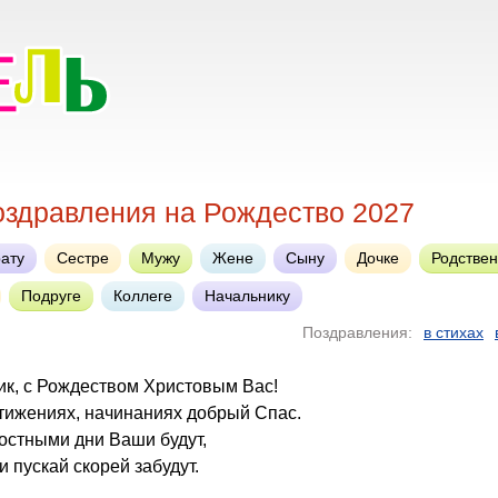
оздравления на Рождество 2027
ату
Сестре
Мужу
Жене
Сыну
Дочке
Родстве
Подруге
Коллеге
Начальнику
Поздравления:
в стихах
ик, с Рождеством Христовым Вас!
тижениях, начинаниях добрый Спас.
остными дни Ваши будут,
и пускай скорей забудут.