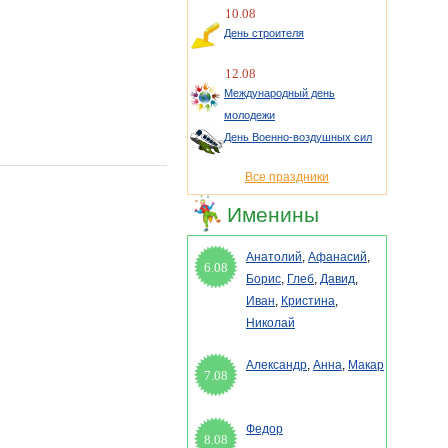
10.08
День строителя
12.08
Международный день
молодежи
День Военно-воздушных сил
Все праздники
Именины
Анатолий
,
Афанасий
,
6.08
Борис
,
Глеб
,
Давид
,
Иван
,
Кристина
,
Николай
Александр
,
Анна
,
Макар
7.08
Федор
8.08