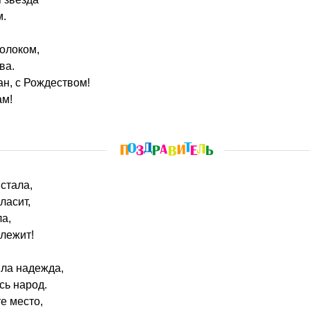
м.
олоком,
ва.
ан, с Рождеством!
ам!
 стала,
ласит,
а,
 лежит!
шла надежда,
сь народ.
е место,