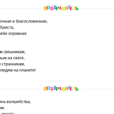
рочная и благословенная,
Христа,
небе огромная
ем грешникам,
ым на свете,
 странникам,
людям на планете!
олна волшебства,
ом.
 звезда