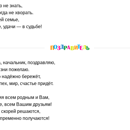
 не знать,
гда не хворать.
й семье,
, удачи — в судьбе!
, начальник, поздравляю,
изни пожелаю.
 надёжно бережёт,
пех, мир, счастье придёт.
вия всем родным и Вам,
е, всем Вашим друзьям!
 скорей решаются,
епременно получаются!