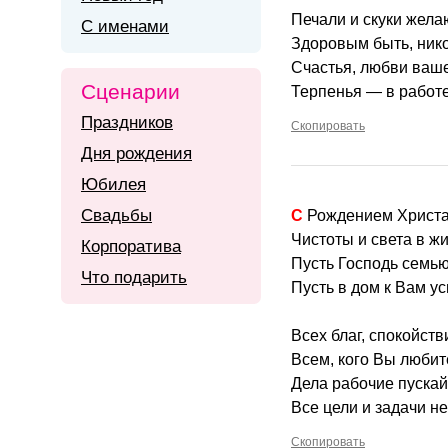
Печали и скуки желаю
С именами
Здоровым быть, нико
Счастья, любви ваше
Сценарии
Терпенья — в работе
Праздников
Скопировать
Дня рождения
Юбилея
Свадьбы
С Рождением Христа
Чистоты и света в ж
Корпоратива
Пусть Господь семью
Что подарить
Пусть в дом к Вам ус
Всех благ, спокойст
Всем, кого Вы любит
Дела рабочие пускай
Все цели и задачи н
Скопировать