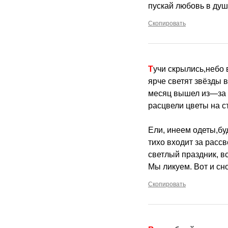
пускай любовь в душ
Скопировать
Тучи скрылись,небо
ярче светят звёзды в
месяц вышел из—за
расцвели цветы на с
Ели, инеем одеты,бу
тихо входит за расс
светлый праздник, в
Мы ликуем. Вот и сн
Скопировать