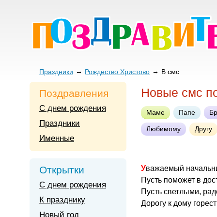
Праздники
Рождество Христово
В смс
Новые смс п
Поздравления
С днем рождения
Маме
Папе
Бр
Праздники
Любимому
Другу
Именные
Открытки
Уважаемый начальн
Пусть поможет в дос
С днем рождения
Пусть светлыми, рад
К празднику
Дорогу к дому горест
Новый год