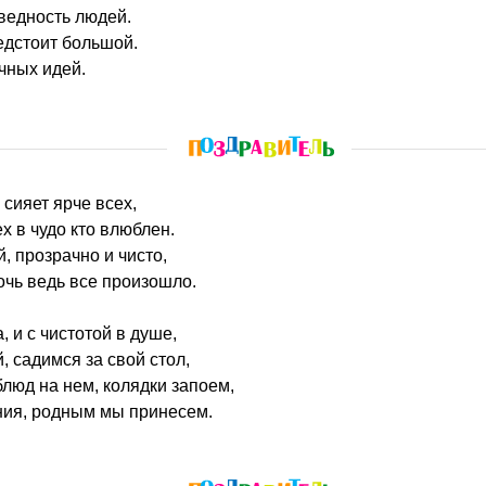
ведность людей.
едстоит большой.
чных идей.
, сияет ярче всех,
ех в чудо кто влюблен.
й, прозрачно и чисто,
чь ведь все произошло.
, и с чистотой в душе,
, садимся за свой стол,
люд на нем, колядки запоем,
ния, родным мы принесем.