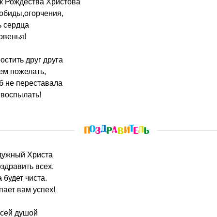
к Рождества Христова
 обиды,огорчения,
ь сердца
овенья!
остить друг друга
сем пожелать,
об не переставала
 воспылать!
адужный Христа
оздравить всех.
 будет чиста.
пает вам успех!
всей душой