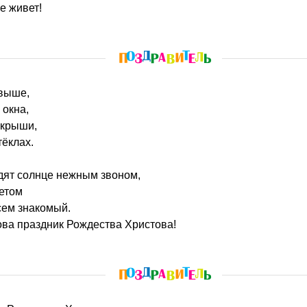
е живет!
 выше,
 окна,
 крыши,
тёклах.
дят солнце нежным звоном,
ветом
сем знакомый.
ова праздник Рождества Христова!