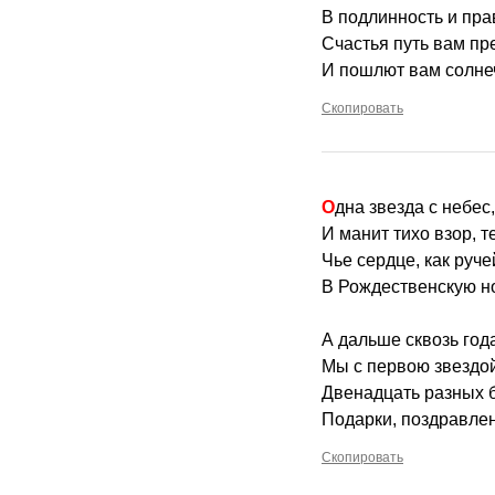
В подлинность и пра
Счастья путь вам пр
И пошлют вам солне
Скопировать
Одна звезда с небес
И манит тихо взор, т
Чье сердце, как руче
В Рождественскую но
А дальше сквозь года
Мы с первою звездой
Двенадцать разных б
Подарки, поздравле
Скопировать