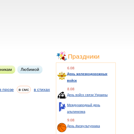
Праздники
6.08
нникам
Любимой
День железнодорожных
войск
8.08
в прозе
в смс
в стихах
День войск связи Украины
Международный день
альпинизма
9.08
День физкультурника