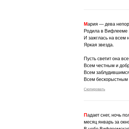
Мария — дева непо
Родила в Вифлееме 
И зажглась на всем 
Яркая звезда.
Пусть светит она вс
Всем честным и добр
Всем заблудившимся
Всем бескорыстным 
Скопировать
Падает снег, ночь п
месяц январь за окн
В небе Вифлеемская