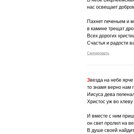
нас освещает добро
Пахнет печеньем и м
в камине трещат дро
Всех дорогих христи
Счастья и радости в
Скопировать
Звезда на небе ярче
то знамя верно нам г
Иисуса дева пеленал
Христос уж во хлеву
И вместе с ним при
он свет пролил на ве
В душе своей найдит