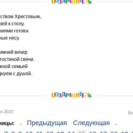
еством Христовым,
ей к столу,
ниями готова
ные несу.
зимний вечер
гостиной свечи.
жной семьей
днуем с душой.
я 2022
Вс
Предыдущая
Следующая
ницы:
←
→