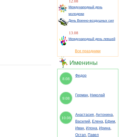
12.08
Международный день
молодежи
День Военно-воздушных сил
13.08
Международный день левшей
Все праздники
Именины
Федор
8.08
Герман
,
Николай
9.08
Анастасия
,
Антонина
,
10.08
Василий
,
Елена
,
Ефим
,
Иван
,
Илона
,
Ирина
,
Остап
,
Павел