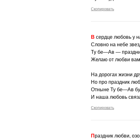
Скопировать
В сердце любовь у 
Словно на небе звез
Ту бе—Ав — праздни
Желаю от любви вам
На дорогах жизни др
Но про праздник лю
Отныне Ту бе—Ав буд
И наша любовь связа
Скопировать
Праздник любви, оз