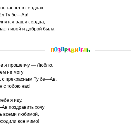
не гаснет в сердцах,
ёл Ту бе—Ав!
лнятся ваши сердца,
астливой и доброй была!
лов я прошепчу — Люблю,
ем не могу!
, с прекрасным Ту бе—Ав,
н с тобою нас!
ебе я иду,
Ав поздравить хочу!
ь всеми любимой,
оходили все мимо!