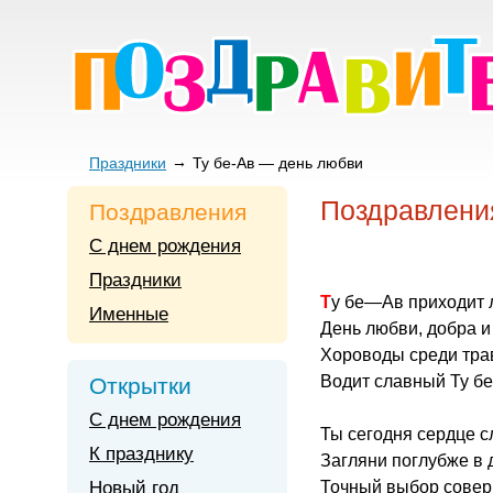
Праздники
Ту бе-Ав — день любви
Поздравлени
Поздравления
С днем рождения
Праздники
Ту бе—Ав приходит 
Именные
День любви, добра и 
Хороводы среди тра
Водит славный Ту б
Открытки
С днем рождения
Ты сегодня сердце с
К празднику
Загляни поглубже в 
Новый год
Точный выбор сове