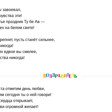
ы завоевал,
чувства эти!
тье праздник Ту бе Ав —
х на белом свете!
епнет, пусть станёт сильнее,
икогда!
их вдвое вы смелее,
ства никогда!
ста отметим день любви,
 сегодня ты о ней говори!
ердца открывает,
ви огромной желает!