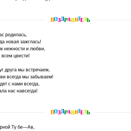
нас родилась,
да новая зажглась!
к нежности и любви,
 всем цвести!
уг друга мы встречаем,
бви всегда мы забываем!
ет с нами всегда,
ла нас навсегда!
орной Ту бе—Ав,