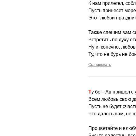
К нам прилетел, соб
Пусть принесет море
Этот любви праздник
Также спешим вам с
Встретить по духу от
Ну и, конечно, любов
Ту, что не бурь не бо
Скопировать
Ту бе—Ав пришел с 
Всем любовь свою д
Пусть не будет счаст
Что далось вам, не 
Процветайте и влюб
Будьте радостны все