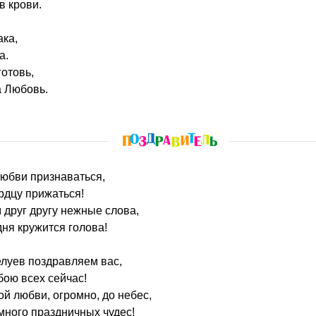
 в крови.
ака,
а.
готовь,
а Любовь.
любви признаваться,
ердцу прижаться!
друг другу нежные слова,
дня кружится голова!
луев поздравляем вас,
бою всех сейчас!
й любви, огромно, до небес,
 много праздничных чудес!