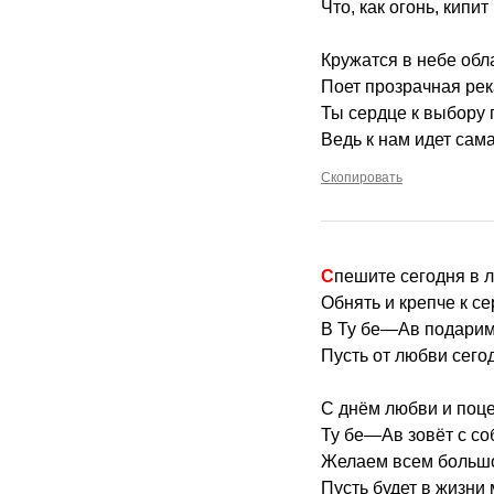
Что, как огонь, кипит
Кружатся в небе обл
Поет прозрачная рек
Ты сердце к выбору 
Ведь к нам идет сам
Скопировать
Спешите сегодня в 
Обнять и крепче к с
В Ту бе—Ав подарим 
Пусть от любви сего
С днём любви и поце
Ту бе—Ав зовёт с со
Желаем всем большо
Пусть будет в жизни