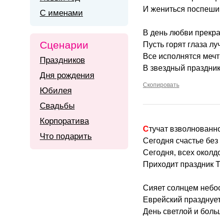
И жениться поспеши
С именами
В день любви прекра
Сценарии
Пусть горят глаза лу
Все исполнятся меч
Праздников
В звездный праздник
Дня рождения
Скопировать
Юбилея
Свадьбы
Корпоратива
Стучат взволнованн
Что подарить
Сегодня счастье без 
Сегодня, всех околд
Приходит праздник 
Сияет солнцем небо
Еврейский празднуе
День светлой и боль