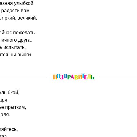
лазняя улыбкой.
 радости вам
 яркий, великий.
ейчас пожелать
личного друга.
ь испытать,
ится, ни вьюги.
улыбкой,
аря.
ье прытким,
шаля.
ляйтесь,
гда.