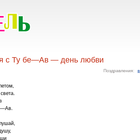
я с Ту бе—Ав — день любви
Поздравления:
в
летом,
света.
в
е—Ав.
лушай,
душу,
рши