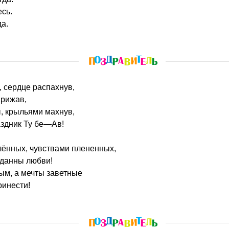
есь.
да.
, сердце распахнув,
прижав,
, крыльями махнув,
аздник Ту бе—Ав!
лённых, чувствами плененных,
еданны любви!
лым, а мечты заветные
ринести!