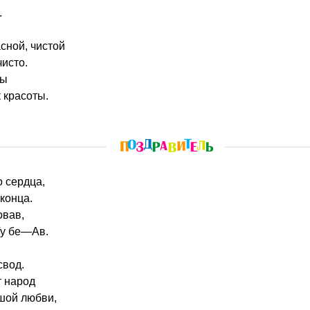
.
сной, чистой
чисто.
ты
 красоты.
о сердца,
конца.
овав,
Ту бе—Ав.
свод.
т народ
шой любви,