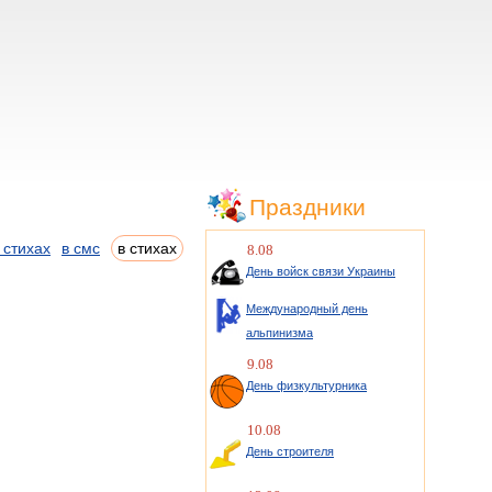
Праздники
 стихах
в смс
в стихах
8.08
День войск связи Украины
Международный день
альпинизма
9.08
День физкультурника
10.08
День строителя