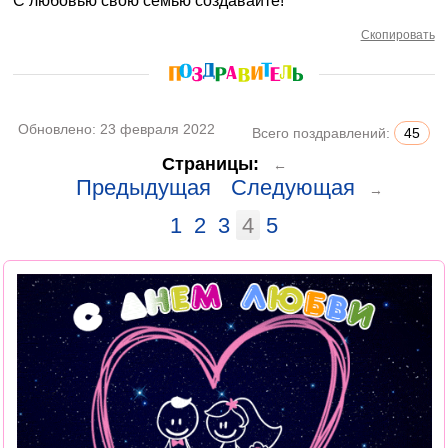
С любовью свою семью создавайте!
Скопировать
Обновлено:
23 февраля 2022
Всего поздравлений:
45
Страницы:
←
Предыдущая
Следующая
→
1
2
3
4
5