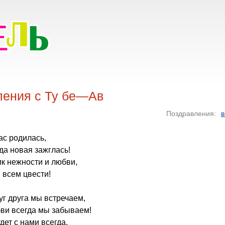
ления с Ту бе—Ав
Поздравления:
в
нас родилась,
да новая зажглась!
к нежности и любви,
 всем цвести!
уг друга мы встречаем,
бви всегда мы забываем!
ет с нами всегда,