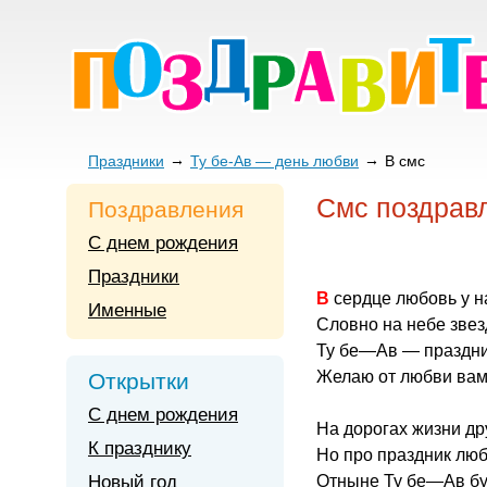
Праздники
Ту бе-Ав — день любви
В смс
Смс поздрав
Поздравления
С днем рождения
Праздники
В сердце любовь у 
Именные
Словно на небе звез
Ту бе—Ав — праздни
Желаю от любви вам
Открытки
С днем рождения
На дорогах жизни др
К празднику
Но про праздник лю
Новый год
Отныне Ту бе—Ав буд