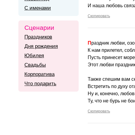
И наша любовь связа
С именами
Скопировать
Сценарии
Праздников
Праздник любви, оз
Дня рождения
К нам прилетел, соб
Юбилея
Пусть принесет море
Свадьбы
Этот любви праздник
Корпоратива
Также спешим вам с
Что подарить
Встретить по духу от
Ну и, конечно, любов
Ту, что не бурь не бо
Скопировать