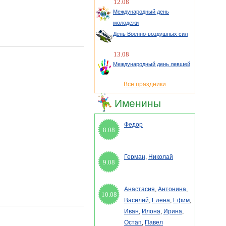
12.08
Международный день
молодежи
День Военно-воздушных сил
13.08
Международный день левшей
Все праздники
Именины
Федор
8.08
Герман
,
Николай
9.08
Анастасия
,
Антонина
,
10.08
Василий
,
Елена
,
Ефим
,
Иван
,
Илона
,
Ирина
,
Остап
,
Павел