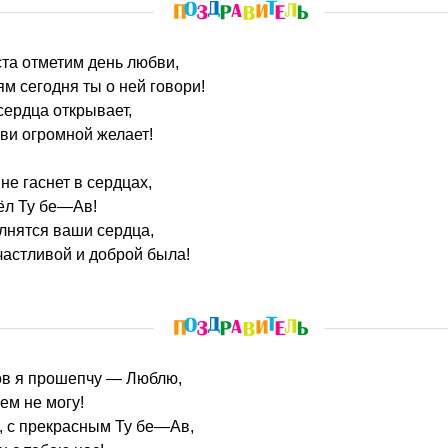
ста отметим день любви,
 сегодня ты о ней говори!
ердца открывает,
ви огромной желает!
не гаснет в сердцах,
ёл Ту бе—Ав!
лнятся ваши сердца,
астливой и доброй была!
лов я прошепчу — Люблю,
ем не могу!
, с прекрасным Ту бе—Ав,