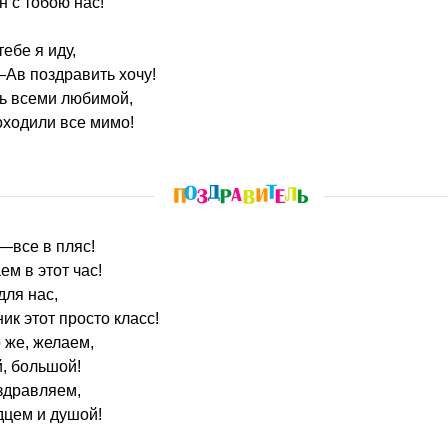
н с тобою нас!
ебе я иду,
Ав поздравить хочу!
ь всеми любимой,
оходили все мимо!
—все в пляс!
м в этот час!
для нас,
ик этот просто класс!
 же, желаем,
, большой!
здравляем,
дцем и душой!