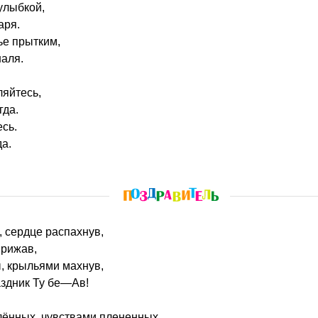
улыбкой,
аря.
ье прытким,
шаля.
ляйтесь,
гда.
есь.
да.
, сердце распахнув,
прижав,
, крыльями махнув,
аздник Ту бе—Ав!
лённых, чувствами плененных,