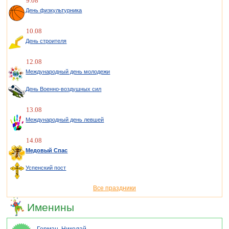
9.08
День физкультурника
10.08
День строителя
12.08
Международный день молодежи
День Военно-воздушных сил
13.08
Международный день левшей
14.08
Медовый Спас
Успенский пост
Все праздники
Именины