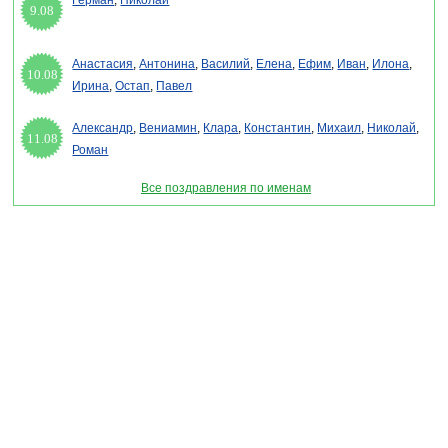
Герман
,
Николай
9.08
Анастасия
,
Антонина
,
Василий
,
Елена
,
Ефим
,
Иван
,
Илона
,
10.08
Ирина
,
Остап
,
Павел
Александр
,
Вениамин
,
Клара
,
Константин
,
Михаил
,
Николай
,
11.08
Роман
Все поздравления по именам
Раздел "Поздравления с первомаем в стихах" © 2013-2022, 2023. Поздравления,
Тосты, Открытки, Сценарии.
Внимание! Авторские материалы! При использовании материалов активная ссылка на
сайт обязательна!
Поздравительным сайтам ЗАПРЕЩЕНО использовать материалы! Моментальная
DMCA жалоба в Google.