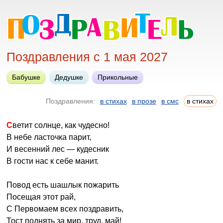
Поздравления с 1 мая 2027
Бабушке
Дедушке
Прикольные
Поздравления:
в стихах
в прозе
в смс
в стихах
Светит солнце, как чудесно!
В небе ласточка парит,
И весенний лес — кудесник
В гости нас к себе манит.
Повод есть шашлык пожарить
Посещая этот рай,
С Первомаем всех поздравить,
Тост поднять за мир, труд, май!