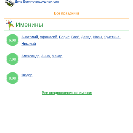
День Военно-воздушных сил
Все праздники
Именины
Анатолий
,
Афанасий
,
Борис
,
Глеб
,
Давид
,
Иван
,
Кристина
,
6.08
Николай
Александр
,
Анна
,
Макар
7.08
Федор
8.08
Все поздравления по именам