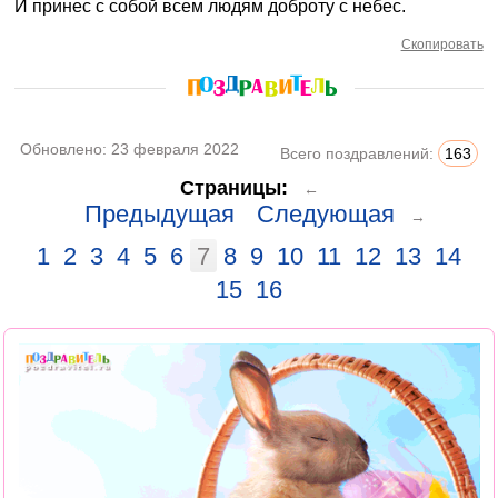
И принес с собой всем людям доброту с небес.
Скопировать
Обновлено:
23 февраля 2022
Всего поздравлений:
163
Страницы:
←
Предыдущая
Следующая
→
1
2
3
4
5
6
7
8
9
10
11
12
13
14
15
16