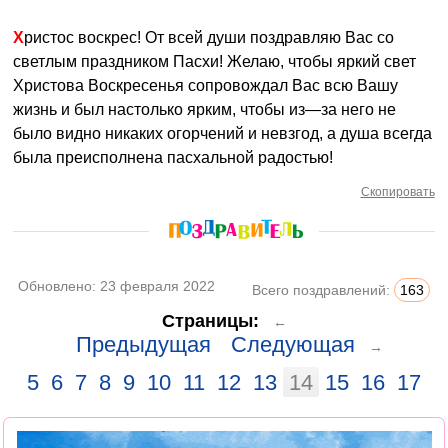
Христос воскрес! От всей души поздравляю Вас со
светлым праздником Пасхи! Желаю, чтобы яркий свет
Христова Воскресенья сопровождал Вас всю Вашу
жизнь и был настолько ярким, чтобы из—за него не
было видно никаких огорчений и невзгод, а душа всегда
была преисполнена пасхальной радостью!
Скопировать
Обновлено:
23 февраля 2022
Всего поздравлений:
163
Страницы:
←
Предыдущая
Следующая
→
5
6
7
8
9
10
11
12
13
14
15
16
17