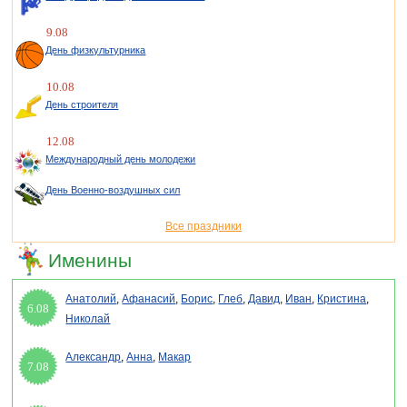
9.08
День физкультурника
10.08
День строителя
12.08
Международный день молодежи
День Военно-воздушных сил
Все праздники
Именины
Анатолий
,
Афанасий
,
Борис
,
Глеб
,
Давид
,
Иван
,
Кристина
,
6.08
Николай
Александр
,
Анна
,
Макар
7.08