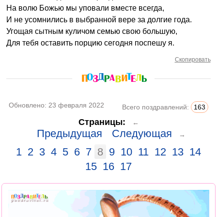
На волю Божью мы уповали вместе всегда,
И не усомнились в выбранной вере за долгие года.
Угощая сытным куличом семью свою большую,
Для тебя оставить порцию сегодня поспешу я.
Скопировать
Обновлено:
23 февраля 2022
Всего поздравлений:
163
Страницы:
←
Предыдущая
Следующая
→
1
2
3
4
5
6
7
8
9
10
11
12
13
14
15
16
17