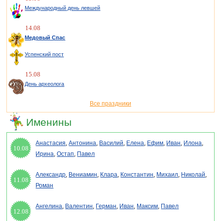
Международный день левшей
14.08
Медовый Спас
Успенский пост
15.08
День археолога
Все праздники
Именины
Анастасия
,
Антонина
,
Василий
,
Елена
,
Ефим
,
Иван
,
Илона
,
10.08
Ирина
,
Остап
,
Павел
Александр
,
Вениамин
,
Клара
,
Константин
,
Михаил
,
Николай
,
11.08
Роман
Ангелина
,
Валентин
,
Герман
,
Иван
,
Максим
,
Павел
12.08