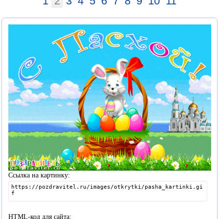
1
2
3
4
5
6
7
8
9
10
11
Ссылка на картинку:
HTML-код для сайта: