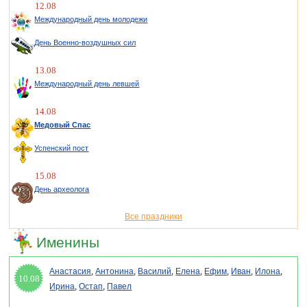
12.08
Международный день молодежи
День Военно-воздушных сил
13.08
Международный день левшей
14.08
Медовый Спас
Успенский пост
15.08
День археолога
Все праздники
Именины
Анастасия
,
Антонина
,
Василий
,
Елена
,
Ефим
,
Иван
,
Илона
,
10.08
Ирина
,
Остап
,
Павел