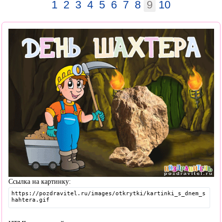
1
2
3
4
5
6
7
8
9
10
Ссылка на картинку: