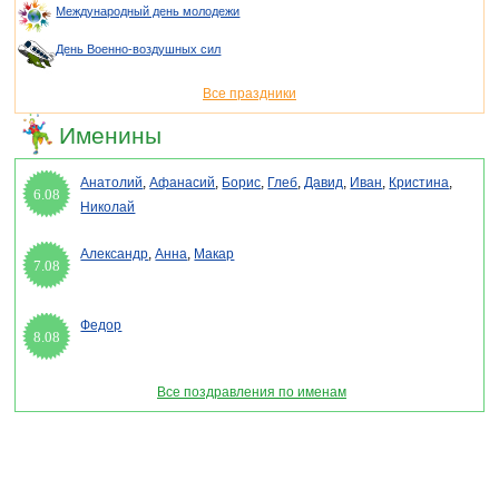
Международный день молодежи
День Военно-воздушных сил
Все праздники
Именины
Анатолий
,
Афанасий
,
Борис
,
Глеб
,
Давид
,
Иван
,
Кристина
,
6.08
Николай
Александр
,
Анна
,
Макар
7.08
Федор
8.08
Все поздравления по именам