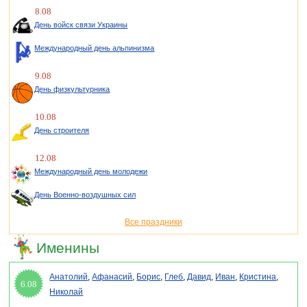
8.08
День войск связи Украины
Международный день альпинизма
9.08
День физкультурника
10.08
День строителя
12.08
Международный день молодежи
День Военно-воздушных сил
Все праздники
Именины
Анатолий
,
Афанасий
,
Борис
,
Глеб
,
Давид
,
Иван
,
Кристина
,
6.08
Николай