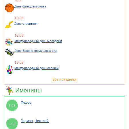
9.08
День физкультурника
10.08
День строителя
12.08
Международный день молодежи
День Военно-воздушных сил
13.08
Международный день левшей
Все праздники
Именины
Федор
8.08
Герман
,
Николай
9.08