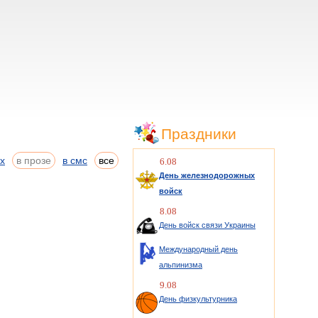
Праздники
ах
в прозе
в смс
все
6.08
День железнодорожных
войск
8.08
День войск связи Украины
Международный день
альпинизма
9.08
День физкультурника