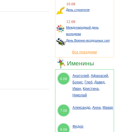
10.08
День строителя
12.08
Международный день
молодежи
День Военно-воздушных сил
Все праздники
Именины
Анатолий
,
Афанасий
,
6.08
Борис
,
Глеб
,
Давид
,
Иван
,
Кристина
,
Николай
Александр
,
Анна
,
Макар
7.08
Федор
8.08