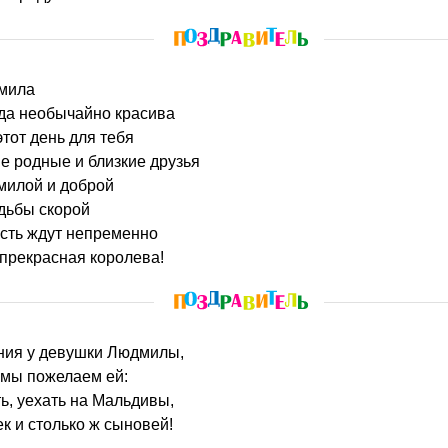
дмила
гда необычайно красива
этот день для тебя
е родные и близкие друзья
милой и доброй
дьбы скорой
усть ждут непременно
прекрасная королева!
ения у девушки Людмилы,
 мы пожелаем ей:
ь, уехать на Мальдивы,
ек и столько ж сыновей!