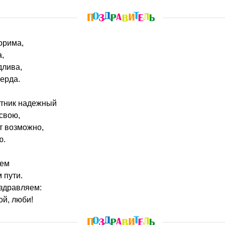
орима,
а,
длива,
ерда.
утник надежный
свою,
ет возможно,
ю.
аем
 пути.
здравляем:
ой, люби!