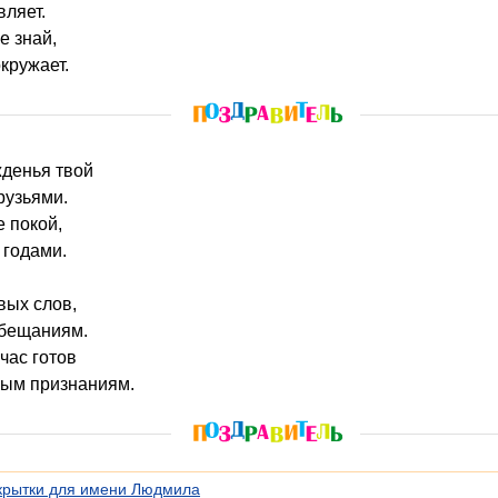
вляет.
е знай,
кружает.
жденья твой
рузьями.
е покой,
 годами.
вых слов,
обещаниям.
час готов
ным признаниям.
крытки для имени Людмила