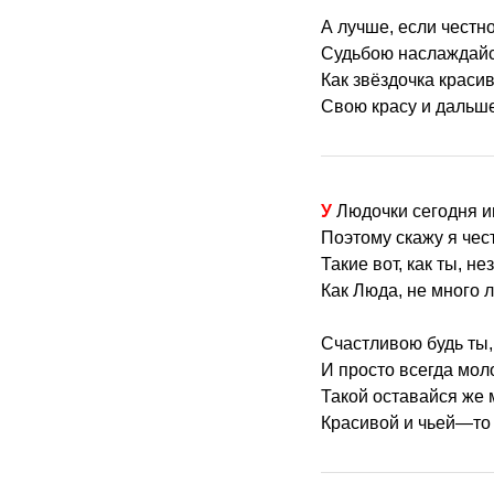
А лучше, если честно
Судьбою наслаждайс
Как звёздочка краси
Свою красу и дальше
У Людочки сегодня 
Поэтому скажу я чест
Такие вот, как ты, н
Как Люда, не много 
Счастливою будь ты
И просто всегда мол
Такой оставайся же 
Красивой и чьей—то 