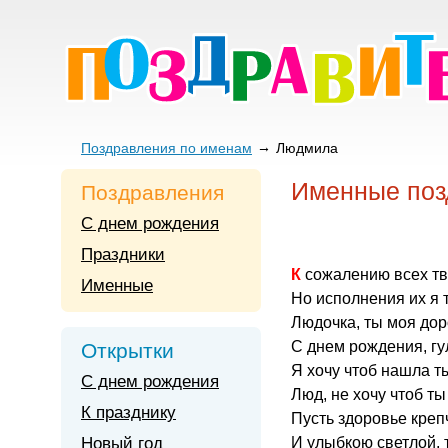
Поздравления по именам
Людмила
Именные поз
Поздравления
С днем рождения
Праздники
К сожалению всех т
Именные
Но исполнения их я 
Людочка, ты моя дор
С днем рождения, гул
Открытки
Я хочу чтоб нашла т
С днем рождения
Люд, не хочу чтоб ты
К празднику
Пусть здоровье креп
Новый год
И улыбкою светлой, 