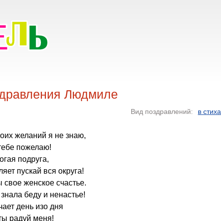
дравления Людмиле
Вид поздравлений:
в стих
воих желаний я не знаю,
тебе пожелаю!
огая подруга,
яет пускай вся округа!
ы свое женское счастье.
 знала беду и ненастье!
чает день изо дня
ты радуй меня!