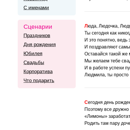
С именами
Сценарии
Люда, Людочка, Лю
Ты сегодня как нико
Праздников
И это понятно, ведь 
Дня рождения
И поздравляют самы
Юбилея
Оставайся такой же 
Мы желаем тебе сва
Свадьбы
И в работе успехи п
Корпоратива
Людмила, ты просто 
Что подарить
Сегодня день рожд
Поэтому все дружно
«Лимоны» заработат
Родить там пару доч