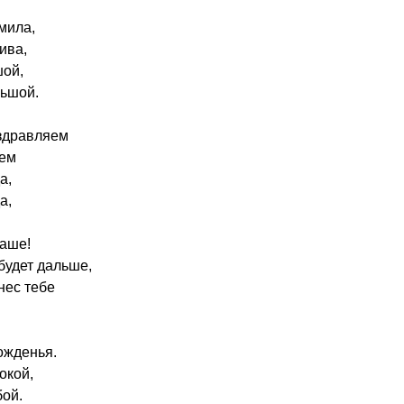
мила,
ива,
шой,
ьшой.
здравляем
аем
а,
а,
раше!
будет дальше,
нес тебе
рожденья.
окой,
бой.