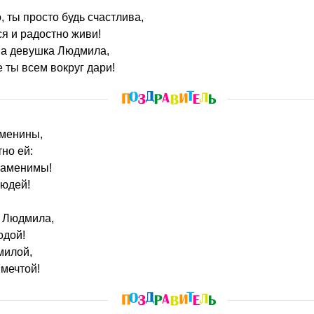
, ты просто будь счастлива,
я и радостно живи!
ва девушка Людмила,
 ты всем вокруг дари!
именины,
но ей:
езаменимы!
людей!
, Людмила,
одой!
милой,
мечтой!