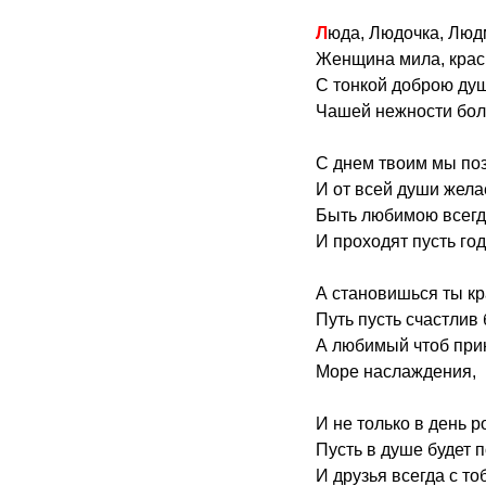
Люда, Людочка, Люд
Женщина мила, крас
С тонкой доброю ду
Чашей нежности бол
С днем твоим мы по
И от всей души жел
Быть любимою всегд
И проходят пусть год
А становишься ты к
Путь пусть счастлив 
А любимый чтоб при
Море наслаждения,
И не только в день 
Пусть в душе будет п
И друзья всегда с то