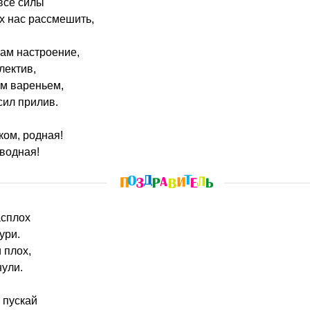
 все силы
х нас рассмешить,
нам настроение,
лектив,
м вареньем,
сил прилив.
ком, родная!
водная!
асплох
ури.
 плох,
нули.
 пускай