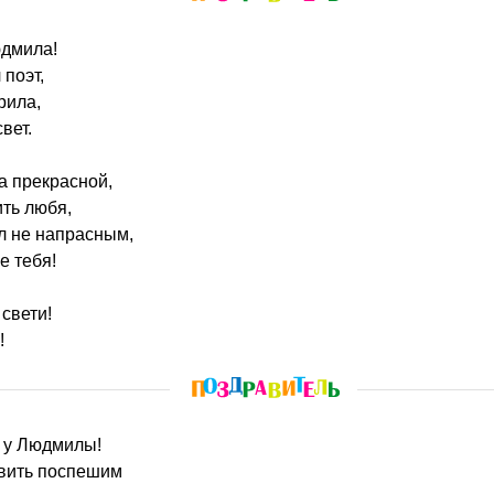
юдмила!
 поэт,
рила,
вет.
а прекрасной,
ть любя,
л не напрасным,
е тебя!
свети!
!
я у Людмилы!
вить поспешим